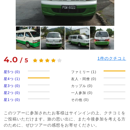
4.0
1
件のクチコミ
/
5
星5つ (0)
ファミリー (1)
星4つ (1)
友人・同僚 (0)
星3つ (0)
カップル (0)
星2つ (0)
一人参加 (0)
星1つ (0)
その他 (0)
このツアーに参加されたお客様はサインインの上、クチコミを
ご投稿いただけます。旅の思い出に、また今後参加を考える方
のために、ぜひツアーの感想をお寄せください。