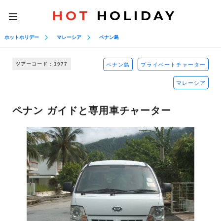
HOT
HOLIDAY
toggle
navigation
ホットホリデー
マレーシア
ペナン島
ツアーコード : 1977
ペナン島
プライベートチャーター
マレーシア
ペナン ガイドと専用車チャーター