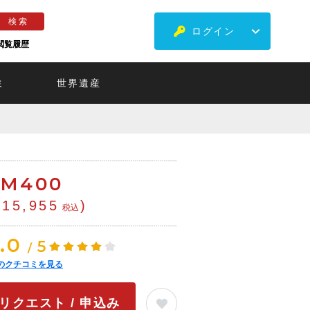
ログイン
閲覧履歴
ミ
世界遺産
RM
400
¥15,955
)
税込
.0
5
/
のクチコミを見る
リクエスト / 申込み