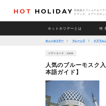
HOT
HOLIDAY
現地発オプショナルツア
ケアンズ、エアーズロッ
ホットホリデーとは
特 
ホットホリデー
マレーシア
クアラル
ツアーコード : 1930
人気のブルーモスク入
本語ガイド】