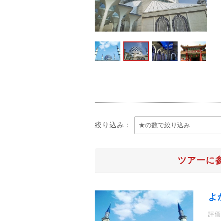
絞り込み：
ツアーに
よ
評価