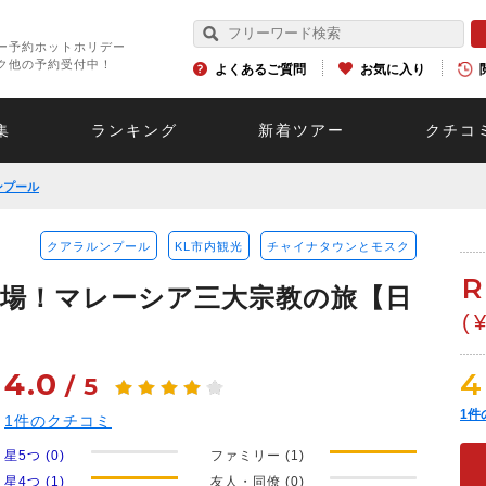
ー予約ホットホリデー
ク他の予約受付中！
よくあるご質問
お気に入り
集
ランキング
新着ツアー
クチコ
ンプール
クアラルンプール
KL市内観光
チャイナタウンとモスク
場！マレーシア三大宗教の旅【日
(
4.0
4
/
5
1
件
1
件のクチコミ
星5つ (0)
ファミリー (1)
星4つ (1)
友人・同僚 (0)