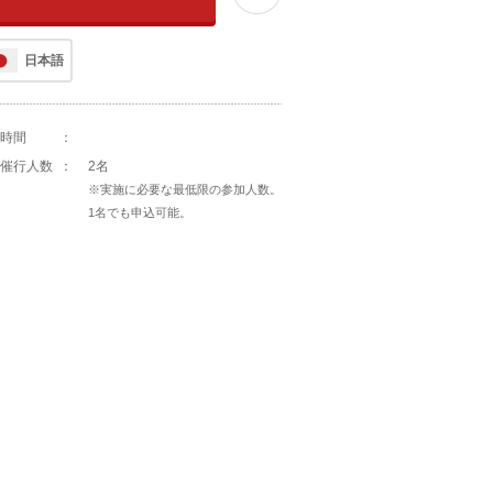
日本語
時間
：
催行人数
：
2名
※実施に必要な最低限の参加人数。
1名でも申込可能。