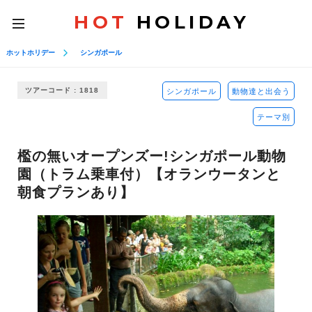
HOT
HOLIDAY
toggle
navigation
ホットホリデー
シンガポール
ツアーコード : 1818
シンガポール
動物達と出会う
テーマ別
檻の無いオープンズー!シンガポール動物
園（トラム乗車付）【オランウータンと
朝食プランあり】