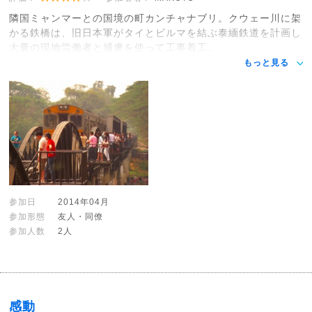
隣国ミャンマーとの国境の町カンチャナブリ。クウェー川に架
かる鉄橋は、旧日本軍がタイとビルマを結ぶ泰緬鉄道を計画し
大量の現地労働者と捕虜を使って工事着工。
もっと見る
参加日
2014年04月
参加形態
友人・同僚
参加人数
2人
感動