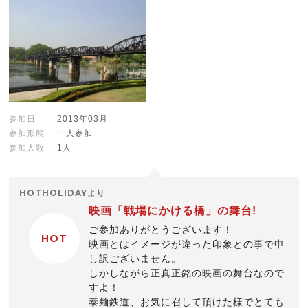
参加日
2013年03月
参加形態
一人参加
参加人数
1人
HOTHOLIDAYより
映画「戦場にかける橋」の舞台!
ご参加ありがとうございます！
HOT
映画とはイメージが違った印象との事で申
し訳ございません。
しかしながら正真正銘の映画の舞台なので
すよ！
泰麺鉄道、お気に召して頂けた様でとても