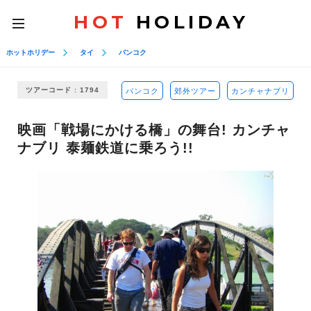
HOT
HOLIDAY
toggle
navigation
ホットホリデー
タイ
バンコク
ツアーコード : 1794
バンコク
郊外ツアー
カンチャナブリ
映画「戦場にかける橋」の舞台! カンチャ
ナブリ 泰麺鉄道に乗ろう!!