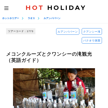
HOT
HOLIDAY
toggle
navigation
ホットホリデー
ラオス
ルアンパバーン
ツアーコード : 1773
ルアンパバーン
クアンシー滝
パクオウ洞窟
メコンクルーズとクワンシーの滝観光
（英語ガイド）