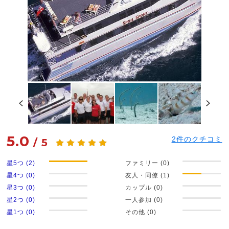
5.0
2
件のクチコミ
/
5
星5つ (2)
ファミリー (0)
星4つ (0)
友人・同僚 (1)
星3つ (0)
カップル (0)
星2つ (0)
一人参加 (0)
星1つ (0)
その他 (0)