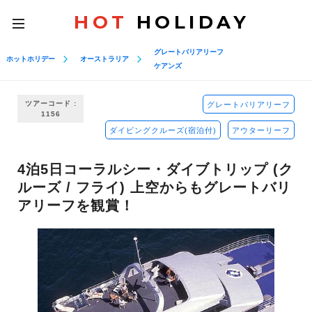
HOT
HOLIDAY
toggle
navigation
グレートバリアリーフ
ホットホリデー
オーストラリア
ケアンズ
ツアーコード :
グレートバリアリーフ
1156
ダイビングクルーズ(宿泊付)
アウターリーフ
4泊5日コーラルシー・ダイブトリップ (ク
ルーズ / フライ) 上空からもグレートバリ
アリーフを観賞！