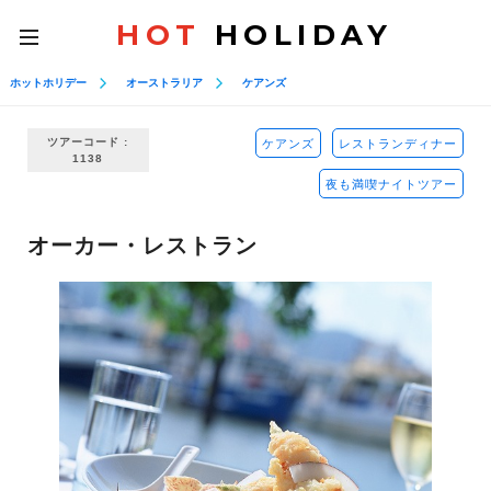
HOT
HOLIDAY
toggle
navigation
ホットホリデー
オーストラリア
ケアンズ
ツアーコード :
ケアンズ
レストランディナー
1138
夜も満喫ナイトツアー
オーカー・レストラン