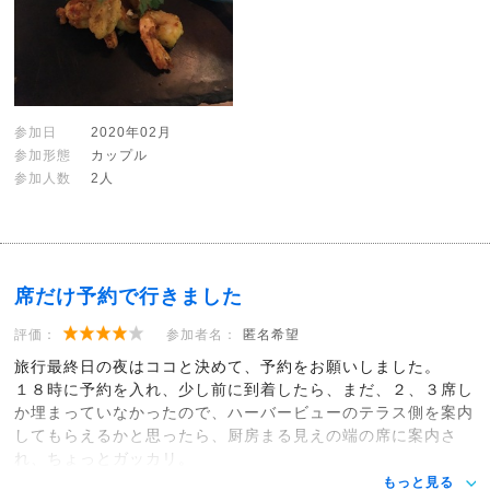
参加日
2020年02月
参加形態
カップル
参加人数
2人
席だけ予約で行きました
評価：
参加者名：
匿名希望
旅行最終日の夜はココと決めて、予約をお願いしました。
１８時に予約を入れ、少し前に到着したら、まだ、２、３席し
か埋まっていなかったので、ハーバービューのテラス側を案内
してもらえるかと思ったら、厨房まる見えの端の席に案内さ
れ、ちょっとガッカリ。
もっと見る