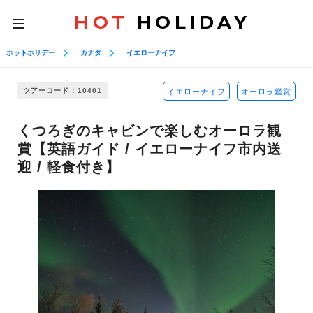
HOT
HOLIDAY
toggle
navigation
ホットホリデー
カナダ
イエローナイフ
ツアーコード : 10401
イエローナイフ
オーロラ鑑賞
くつろぎのキャビンで楽しむオーロラ観
賞【英語ガイド / イエローナイフ市内送
迎 / 軽食付き】