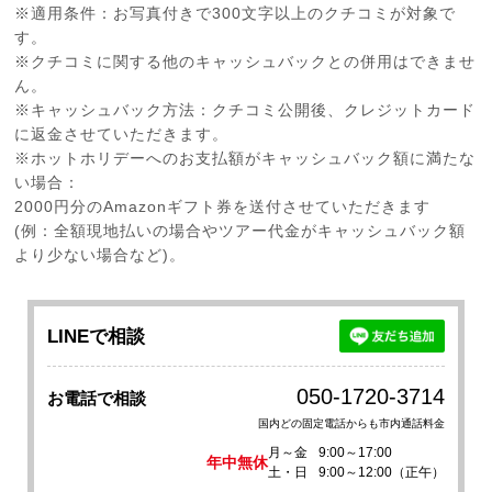
※適用条件：お写真付きで300文字以上のクチコミが対象で
す。
※クチコミに関する他のキャッシュバックとの併用はできませ
ん。
※キャッシュバック方法：クチコミ公開後、クレジットカード
に返金させていただきます。
※ホットホリデーへのお支払額がキャッシュバック額に満たな
い場合：
2000円分のAmazonギフト券を送付させていただきます
(例：全額現地払いの場合やツアー代金がキャッシュバック額
より少ない場合など)。
LINEで相談
050-1720-3714
お電話で相談
国内どの固定電話からも市内通話料金
月～金
9:00～17:00
年中無休
土・日
9:00～12:00（正午）