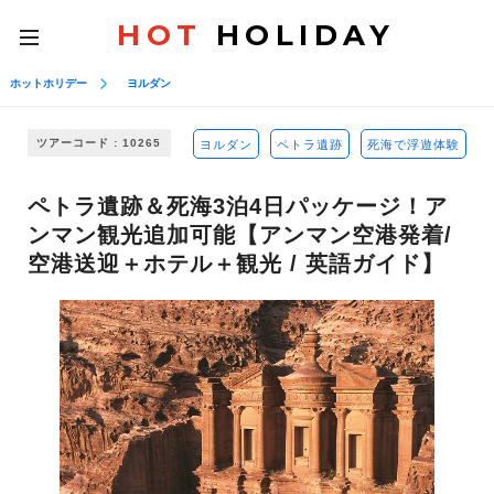
HOT
HOLIDAY
toggle
navigation
ホットホリデー
ヨルダン
ツアーコード : 10265
ヨルダン
ペトラ遺跡
死海で浮遊体験
ペトラ遺跡＆死海3泊4日パッケージ！ア
ンマン観光追加可能【アンマン空港発着/
空港送迎＋ホテル＋観光 / 英語ガイド】