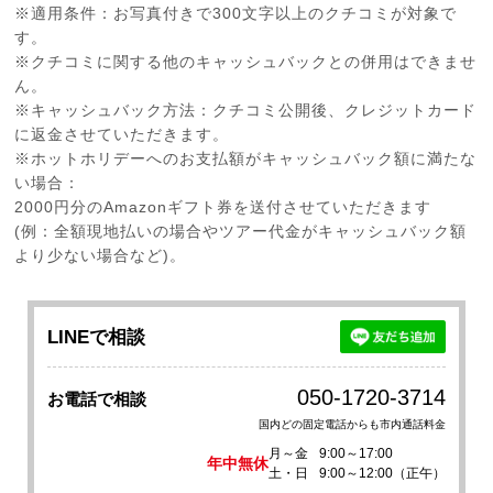
※適用条件：お写真付きで300文字以上のクチコミが対象で
す。
※クチコミに関する他のキャッシュバックとの併用はできませ
ん。
※キャッシュバック方法：クチコミ公開後、クレジットカード
に返金させていただきます。
※ホットホリデーへのお支払額がキャッシュバック額に満たな
い場合：
2000円分のAmazonギフト券を送付させていただきます
(例：全額現地払いの場合やツアー代金がキャッシュバック額
より少ない場合など)。
LINEで相談
050-1720-3714
お電話で相談
国内どの固定電話からも市内通話料金
月～金
9:00～17:00
年中無休
土・日
9:00～12:00（正午）