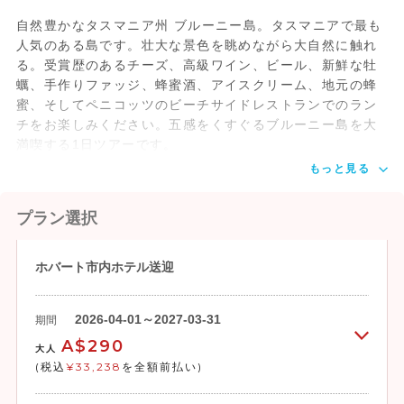
自然豊かなタスマニア州 ブルーニー島。タスマニアで最も
人気のある島です。壮大な景色を眺めながら大自然に触れ
る。受賞歴のあるチーズ、高級ワイン、ビール、新鮮な牡
蠣、手作りファッジ、蜂蜜酒、アイスクリーム、地元の蜂
蜜、そしてペニコッツのビーチサイドレストランでのラン
チをお楽しみください。五感をくすぐるブルーニー島を大
満喫する1日ツアーです。
もっと見る
プラン選択
ホバート市内ホテル送迎
2026-04-01～2027-03-31
期間
A$290
大人
(税込
¥33,238
を全額前払い)