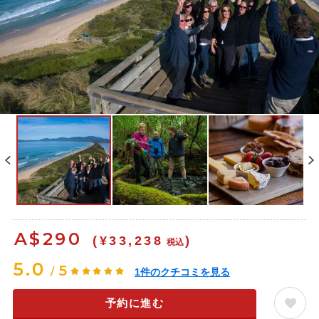
A$
290
(¥33,238
)
税込
5.0
5
/
1
件のクチコミを見る
予約に進む