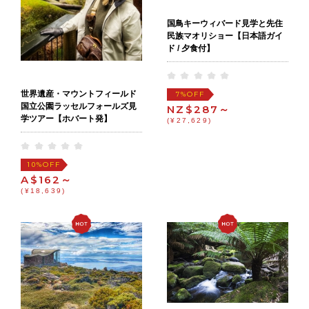
国鳥キーウィバード見学と先住
民族マオリショー【日本語ガイ
ド / 夕食付】
世界遺産・マウントフィールド
OFF
7%
国立公園ラッセルフォールズ見
NZ$287～
学ツアー【ホバート発】
(¥27,629)
OFF
10%
A$162～
(¥18,639)