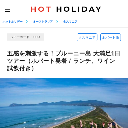
HOT
HOLIDAY
toggle
navigation
ホットホリデー
オーストラリア
タスマニア
ツアーコード : 9981
タスマニア
ホバート発
五感を刺激する！ブルーニー島 大満足1日
ツアー（ホバート発着 / ランチ、ワイン
試飲付き）