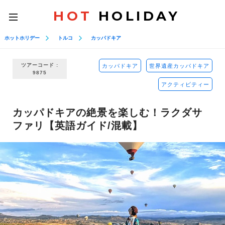
HOT
HOLIDAY
toggle
navigation
ホットホリデー
トルコ
カッパドキア
ツアーコード :
カッパドキア
世界遺産カッパドキア
9875
アクティビティー
カッパドキアの絶景を楽しむ！ラクダサ
ファリ【英語ガイド/混載】