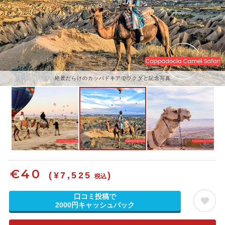
絶景だらけのカッパドキアでラクダと記念写真
€
40
(¥7,525
)
税込
口コミ投稿で
2000円キャッシュバック