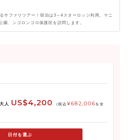
巡るサファリツアー！宿泊は3～4スターロッジ利用。マニ
公園、ンゴロンゴロ保護区を訪問します。
US$4,200
¥682,006
大人
(税込
を全
日付を選ぶ