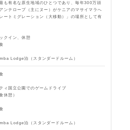
最も有名な原生地域のひとつであり、毎年300万頭
アンテロープ（主にヌー）がケニアのマサイマラへ
レートミグレーション（大移動）」の場所として有
ックイン、休憩
食
i Simba Lodge泊（スタンダードルーム）
食
ティ国立公園でのゲームドライブ
食休憩）
食
i Simba Lodge泊（スタンダードルーム）