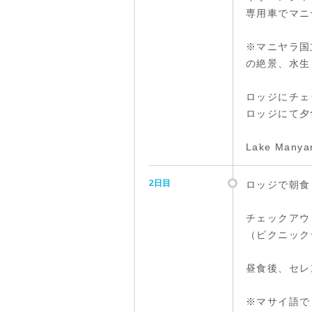
専用車でマニ
※マニヤラ国
の絶景、水生
ロッジにチェ
ロッジにて夕
Lake Man
2日目
ロッジで朝食
チェックアウ
（ピクニック
昼食後、セレ
※マサイ語で