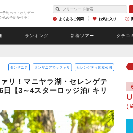
ー予約ホットホリデー
ク他の予約受付中！
よくあるご質問
お気に入り
集
ランキング
新着ツアー
クチコ
タンザニア
タンザニアでサファリ
セレンゲティ国立公園
ファリ！マニヤラ湖・セレンゲテ
6日【3～4スターロッジ泊/ キリ
U
(