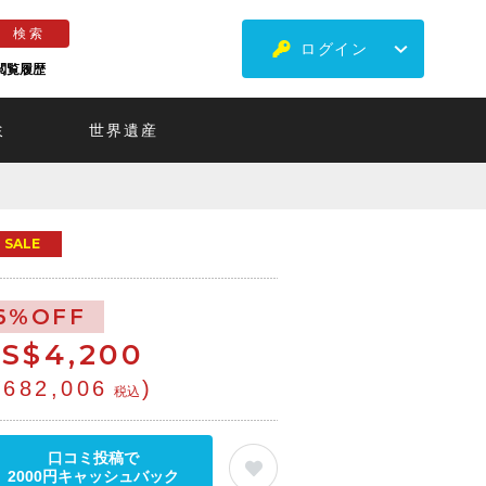
ログイン
閲覧履歴
ミ
世界遺産
SALE
6%OFF
S$
4,200
¥682,006
)
税込
口コミ投稿で
2000円キャッシュバック