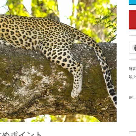
所要
最少
催行
すめポイント