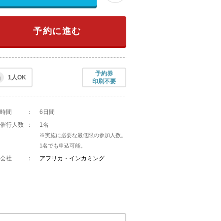
予約に進む
予約券
1人OK
印刷不要
時間
：
6日間
催行人数
：
1名
※実施に必要な最低限の参加人数。
1名でも申込可能。
会社
：
アフリカ・インカミング