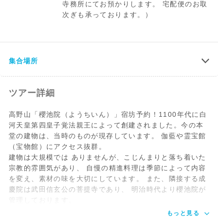
寺務所にてお預かりします。 宅配便のお取
次ぎも承っております。）
基本情報
***
櫻池院への行
・収容人数 : 約80名
【客室】
住所：〒648-0211 和歌山県伊都郡高野町
集合場所
き方
・客室数 : 26室
テレビ(全室)/ 歯ブラシ/ 歯磨き粉/ ハンド
大字高野山293
・バス・トイレ・洗面所共用（寺内に4ヶ
タオル/ 浴衣/ 暖房器具(冬季）/ エアコン
所）
（一部）/ セイフティボックス（一部）/
【電車をご利用の場合】
ツアー詳細
Wifi
「なんば駅」 → 「高野山駅」
特急（1日4本）: 約1時間25分
高野山「櫻池院（ようちいん）」宿坊予約！1100年代に白
【大浴場】（ジャグジーあり）
急行（約40分毎）: 1時間50分
河天皇第四皇子覚法親王によって創建されました。今の本
シャンプー・石けん・ドライヤー
* 「なんば駅」 より南海電鉄高野線をご利
堂の建物は、当時のものが現存しています。 伽藍や霊宝館
用ください。
（宝物館）にアクセス抜群。
【その他】
JR和歌山線 「橋本駅」 で下車。
建物は大規模では ありませんが、こじんまりと落ち着いた
トイレ、洗面所は共同です。（寺内に４ヶ
「橋本駅」 から南海電鉄高野線に乗り換え
宗教的雰囲気があり、 自慢の精進料理は季節によって内容
所）
て 「高野山駅」 まで。
を変え、素材の味を大切にしています。 また、隣接する成
一部のお部屋のみ、トイレ、洗面所がお部
慶院は武田信玄公の菩提寺であり、 明治時代より櫻池院が
屋付き。
【タクシーをご利用の場合】（約10分弱）
管理しております。
「櫻池院（ヨウチイン）まで」と運転手に
もっと見る
お伝えください。