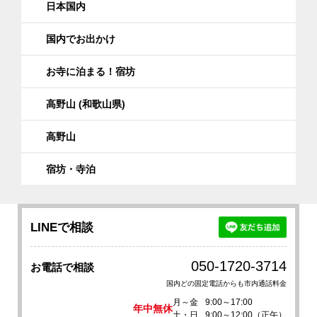
そちらから南海電鉄高野線にお乗り換えく
日本国内
ださい。
国内でお出かけ
【お車をご利用の場合】
路面が凍結しますので、必ずチェーンなど
お寺に泊まる！宿坊
をご準備ください。
高野山 (和歌山県)
・大阪方面からの場合 【所要時間 約2時間
30分】
高野山
阪和自動車道美原北ICから南阪奈道路（羽
曳野IC）で降り、河内長野、橋本方面を目
宿坊・寺泊
指してください。
国道170号線（R170）経由、 河内長野市
上原町～国道371号線（R371）経由、
橋本市市脇～国道24号線（R24）を越え、
LINEで相談
紀ノ川を渡り、 国道370号線（R370）花
坂からは、
050-1720-3714
お電話で相談
国道480号線（R480）で高野山までお越し
国内どの固定電話からも市内通話料金
ください。
カーナビゲーションで設定すると、橋本市
月～金
9:00～17:00
年中無休
土・日
9:00～12:00（正午）