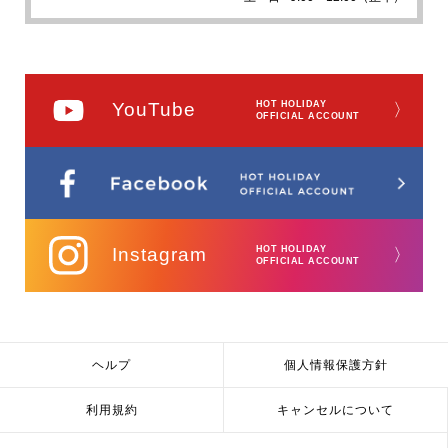
から国道371号線（R371）を通るルートを
選ぶことがあるようですが、道幅が狭く、
お薦めできません。
・神戸方面からの場合 【所要時間 約3時
YouTube
HOT HOLIDAY
〉
間】
OFFICIAL ACCOUNT
阪神高速湾岸線（りんくうJCT）から阪和
自動車道（泉佐野JCT）経由し（泉南IC）
で下り、県道63号（泉佐野岩出線）を岩出
市まで。岩出市の備前交差点より国道24号
線を橋本方面に走行し、かつらぎ町笠田よ
り国道480号線にて高野山までお越しくだ
Instagram
HOT HOLIDAY
〉
さい。
OFFICIAL ACCOUNT
・奈良方面からの場合 【所要時間 約2時
間】
国道24号線（R24）で和歌山方面を目指
ヘルプ
個人情報保護方針
し、 橋本市市脇交差点で左折し、紀ノ川を
渡り、 国道370号線（R370）花坂から
利用規約
キャンセルについて
は、 国道480号線（R480）で高野山まで
お越しください。