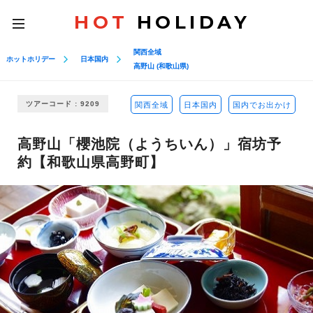
HOT
HOLIDAY
toggle
navigation
関西全域
ホットホリデー
日本国内
高野山 (和歌山県)
ツアーコード : 9209
関西全域
日本国内
国内でお出かけ
高野山「櫻池院（ようちいん）」宿坊予
約【和歌山県高野町】