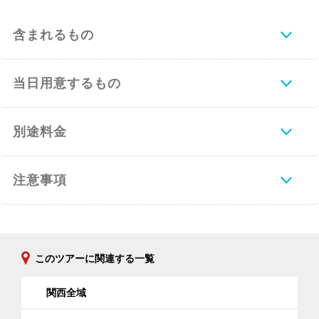
・ 高野山駅 ----- 当院 （1,300円位）
・ 高野山駅 ----- 千手院（センジュイン）
含まれるもの
町の中心部（1,420円位）
【路線バスをご利用の場合】
当日用意するもの
各名所へは南海りんかんバスをご利用下さ
い。
・ 大門（ダイモン）行き （金堂前（コン
別途料金
ドウマエ）下車） ----- 徒歩3分（330円）
・ 奥の院（オクノイン）行き （千手院橋
（センジュインバシ）下車） ----- 徒歩10
注意事項
分（280円）
【飛行機をご利用の場合】
＜伊丹空港＞ からは、「なんば駅」 まで
空港バスをご利用ください。
このツアーに関連する一覧
そちらから南海電鉄高野線をご利用くださ
い。
関西全域
＜関西空港＞ からは、南海線で 「天下茶
屋駅」 か 「なんば駅」 まで出て下さい。