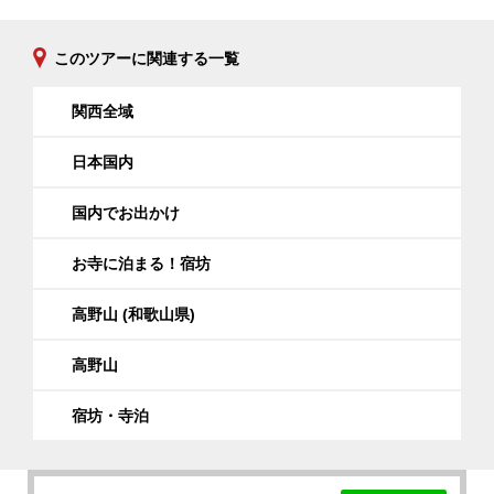
* 2020年の運行：11月30日まで（12月1日
より冬季運休）/ 関西空港交通
このツアーに関連する一覧
・往路：関西国際空港～高野山
関西全域
関西国際空港 (第一ターミナル1F リムジン
バス乗り場/ 高野山（奥の院前）行き) :
9:30発
日本国内
1)
大門南駐車場
: 11:07着
2)
高野山 (奥の院前)
: 11:15着
国内でお出かけ
（* 到着場所は予約時に指定が可能で
す。）
お寺に泊まる！宿坊
・復路：
高野山 (和歌山県)
高野山 (奥の院前) : 12:35発
関西国際空港 (第一ターミナル) : 14:17着
高野山
宿坊・寺泊