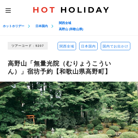
HOT
HOLIDAY
toggle
navigation
関西全域
ホットホリデー
日本国内
高野山 (和歌山県)
ツアーコード : 9207
関西全域
日本国内
国内でお出かけ
高野山「無量光院（むりょうこうい
ん）」宿坊予約【和歌山県高野町】