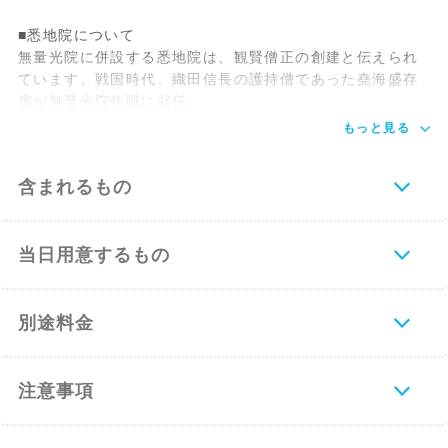
・高野山駅から南海バスで警察署前下車。
徒歩１分
■悉地院について
無量光院に併設する悉地院は、観賢僧正の創建と伝えられ
【車でお越しの場合】
ています。戦国時代、織田信長の護持僧であった堯海盛存
・名古屋からは約4.5時間、東名阪、名阪国
房が無量光院住職に就任。
道、京奈和道路
もっと見る
（一部国道24号を経由して）紀北かつらぎ
ICから国道24号へ
笠田駅前交差点で国道480号線（西高野街
含まれるもの
道）を経て
高野山へ。
・大阪からは約2時間、阪神高速や近畿自
当日用意するもの
動車道から阪和道
（泉南IC）より岩出を経由して国道24号
線へ。
別途料金
笠田駅前交差点で国道480号線（西高野街
道）を経て
高野山へ。
注意事項
【高野山リムジンバス（期間限定）でお越
しの場合