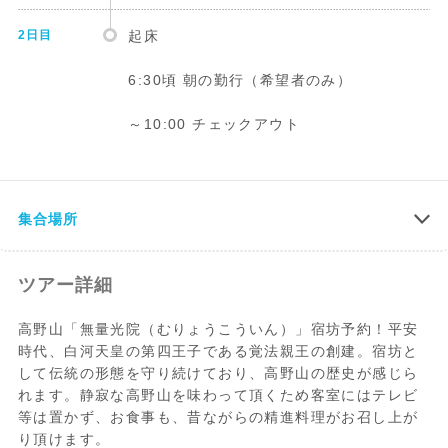
2日目
起床
6:30頃 朝の勤行（希望者のみ）
～10:00 チェックアウト
通常和室
***
無量光院への
お部屋のイメージ
【客室】
住所 : 〒648-0211 和歌山県伊都郡高野町
集合場所
行き方
暖房・こたつ（冬）/ 金庫/ 浴衣・羽織・丹
大字高野山611
前/ 日本茶セット/ シャンプー/ 石鹸/ 歯ブ
ラシ/ フェイスタオル
【電車でお越しの場合】
ツアー詳細
・南海電鉄難波駅から特急で極楽橋まで約
* バスタオル、テレビ、クーラーのご用意
1時間25分
高野山「無量光院（むりょうこういん）」宿坊予約！平安
はございません。
急行で約1時間40分。
時代、白河天皇の第四王子である覚法親王の創建。宿坊と
・JR和歌山から和歌山線で橋本駅まで、橋
して伝統の形態を守り続けており、高野山の歴史が感じら
本駅から
れます。静寂な高野山を味わって頂くため客室にはテレビ
南海高野線に乗換極楽橋まで。
等は置かず、お食事も、昔ながらの精進料理がお召し上が
・極楽橋からはケーブルカーで高野山へ。
り頂けます。