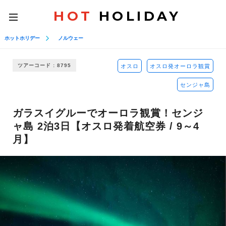
HOT
HOLIDAY
toggle
navigation
ホットホリデー
ノルウェー
ツアーコード : 8795
オスロ
オスロ発オーロラ観賞
センジャ島
ガラスイグルーでオーロラ観賞！センジ
ャ島 2泊3日【オスロ発着航空券 / 9～4
月】