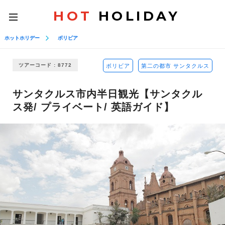
HOT
HOLIDAY
toggle
navigation
ホットホリデー
ボリビア
ツアーコード : 8772
ボリビア
第二の都市 サンタクルス
サンタクルス市内半日観光【サンタクル
ス発/ プライベート/ 英語ガイド】