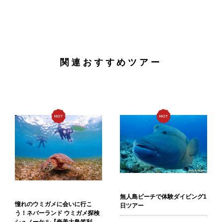
関連おすすめツアー
無人島ビーチで体験ダイビング1
憧れのウミガメに会いに行こ
日ツアー
う！ネバーランド ウミガメ探検
シュノーケル【奄美大島笠利