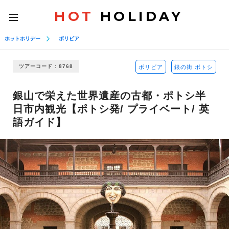
HOT
HOLIDAY
toggle
navigation
ホットホリデー
ボリビア
ツアーコード : 8768
ボリビア
銀の街 ポトシ
銀山で栄えた世界遺産の古都・ポトシ半
日市内観光【ポトシ発/ プライベート/ 英
語ガイド】