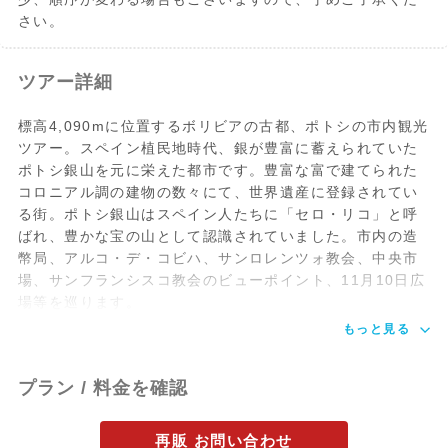
さい。
ツアー詳細
標高4,090mに位置するボリビアの古都、ポトシの市内観光
ツアー。スペイン植民地時代、銀が豊富に蓄えられていた
ポトシ銀山を元に栄えた都市です。豊富な富で建てられた
コロニアル調の建物の数々にて、世界遺産に登録されてい
る街。ポトシ銀山はスペイン人たちに「セロ・リコ」と呼
ばれ、豊かな宝の山として認識されていました。市内の造
幣局、アルコ・デ・コビハ、サンロレンツォ教会、中央市
場、サンフランシスコ教会のビューポイント、11月10日広
場等を巡ります。
もっと見る
プラン / 料金を確認
再販 お問い合わせ