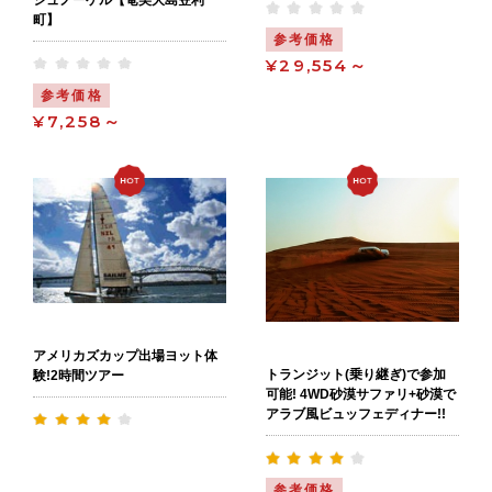
町】
参考価格
¥29,554～
参考価格
¥7,258～
アメリカズカップ出場ヨット体
トランジット(乗り継ぎ)で参加
験!2時間ツアー
可能! 4WD砂漠サファリ+砂漠で
アラブ風ビュッフェディナー!!
参考価格