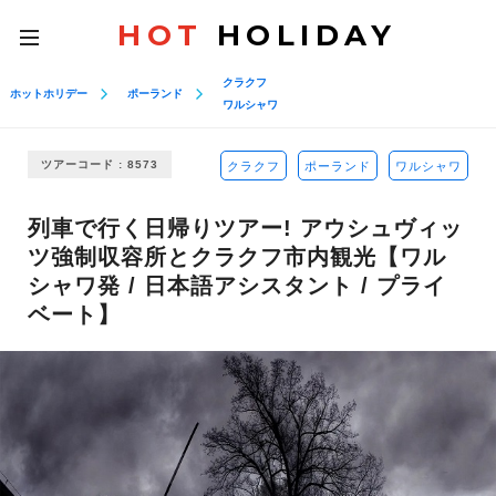
HOT
HOLIDAY
toggle
navigation
クラクフ
ホットホリデー
ポーランド
ワルシャワ
ツアーコード : 8573
クラクフ
ポーランド
ワルシャワ
列車で行く日帰りツアー! アウシュヴィッ
ツ強制収容所とクラクフ市内観光【ワル
シャワ発 / 日本語アシスタント / プライ
ベート】