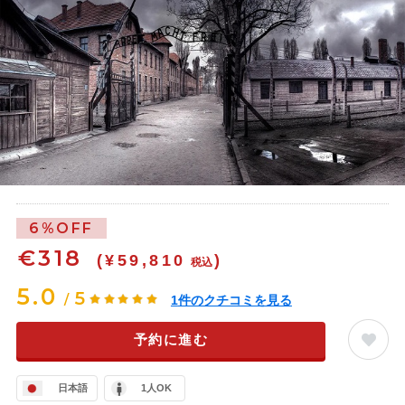
6%OFF
€
318
(¥59,810
)
税込
5.0
5
/
1
件のクチコミを見る
予約に進む
日本語
1人OK