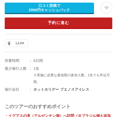
口コミ投稿で
2000円キャッシュバック
予約に進む
1人OK
所要時間
：
6日間
最少催行人数
：
1名
※実施に必要な最低限の参加人数。1名でも申込可
能。
催行会社
：
ホットホリデー ブエノスアイレス
このツアーのおすすめポイント
・イグアスの滝（アルゼンチン側）へ訪問（※ブラジル側も追加