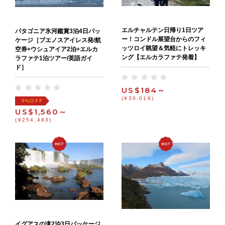
エルチャルテン日帰り1日ツア
パタゴニア氷河鑑賞3泊4日パッ
ー！コンドル展望台からのフィ
ケージ［ブエノスアイレス発/航
ッツロイ眺望＆気軽にトレッキ
空券+ウシュアイア2泊+エルカ
ング【エルカラファテ発着】
ラファテ1泊ツアー/英語ガイ
ド］
US$184～
(¥30,016)
OFF
9%
US$1,560～
(¥254,483)
イグアスの滝2泊3日パッケージ