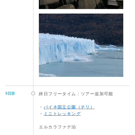
5日目
終日フリータイム：ツアー追加可能
・
パイネ国立公園（チリ）
・
ミニトレッキング
エルカラファテ泊