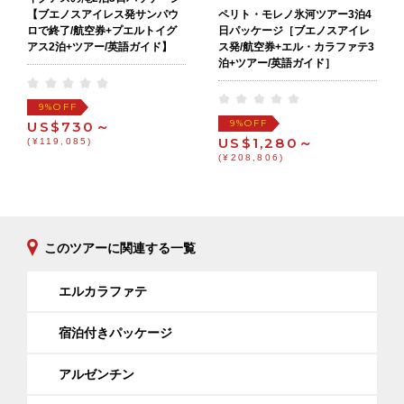
ペリト・モレノ氷河ツアー3泊4
【ブエノスアイレス発サンパウ
日パッケージ［ブエノスアイレ
ロで終了/航空券+プエルトイグ
ス発/航空券+エル・カラファテ3
アス2泊+ツアー/英語ガイド】
泊+ツアー/英語ガイド］
OFF
9%
OFF
9%
US$730～
US$1,280～
(¥119,085)
(¥208,806)
このツアーに関連する一覧
エルカラファテ
宿泊付きパッケージ
アルゼンチン