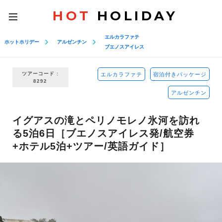
HOT
HOLIDAY
toggle
navigation
エルカラファテ
ホットホリデー
アルゼンチン
ブエノスアイレス
ツアーコード :
エルカラファテ
宿泊付きパッケージ
8292
アルゼンチン
イグアスの滝とペリノモレノ氷河を訪れ
る5泊6日［ブエノスアイレス発/航空券
+ホテル5泊+ツアー/英語ガイド］