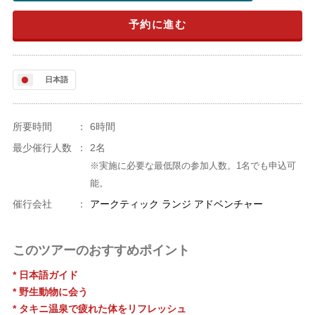
予約に進む
日本語
所要時間
：
6時間
最少催行人数
：
2名
※実施に必要な最低限の参加人数。1名でも申込可
能。
催行会社
：
アークティック ランジ アドベンチャー
このツアーのおすすめポイント
* 日本語ガイド
* 野生動物に会う
* タキニ温泉で疲れた体をリフレッシュ