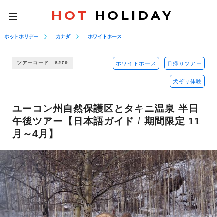
HOT
HOLIDAY
toggle
navigation
ホットホリデー
カナダ
ホワイトホース
ツアーコード : 8279
ホワイトホース
日帰りツアー
犬ぞり体験
ユーコン州自然保護区とタキニ温泉 半日
午後ツアー【日本語ガイド / 期間限定 11
月～4月】