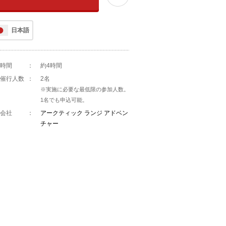
日本語
時間
：
約4時間
催行人数
：
2名
※実施に必要な最低限の参加人数。
1名でも申込可能。
会社
：
アークティック ランジ アドベン
チャー