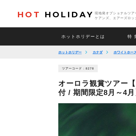
HOT
HOLIDAY
現地発オプショナルツア
ケアンズ、エアーズロッ
ホットホリデーとは
特 
ホットホリデー
カナダ
ホワイトホー
ツアーコード : 8278
オーロラ観賞ツアー【
付 / 期間限定8月～4