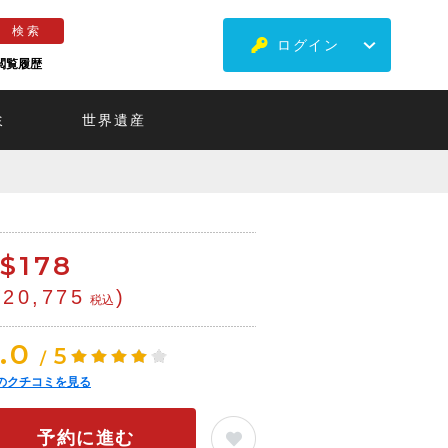
ログイン
閲覧履歴
ミ
世界遺産
$
178
¥20,775
)
税込
.0
5
/
のクチコミを見る
予約に進む