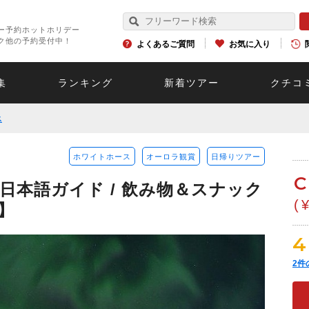
ー予約ホットホリデー
ク他の予約受付中！
よくあるご質問
お気に入り
集
ランキング
新着ツアー
クチコ
ス
ホワイトホース
オーロラ観賞
日帰りツアー
C
日本語ガイド / 飲み物＆スナック
(
月】
4
2
件