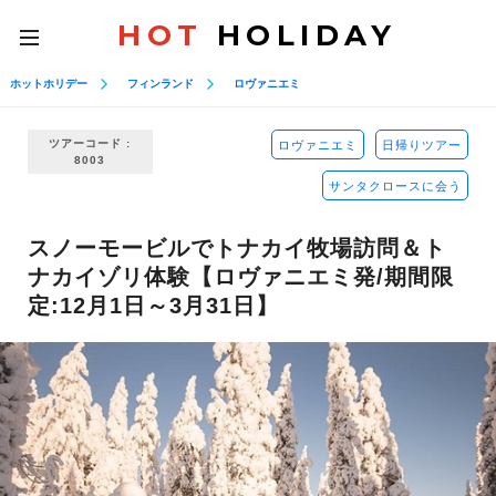
HOT
HOLIDAY
toggle
navigation
ホットホリデー
フィンランド
ロヴァニエミ
ツアーコード :
ロヴァニエミ
日帰りツアー
8003
サンタクロースに会う
スノーモービルでトナカイ牧場訪問＆ト
ナカイゾリ体験【ロヴァニエミ発/期間限
定:12月1日～3月31日】