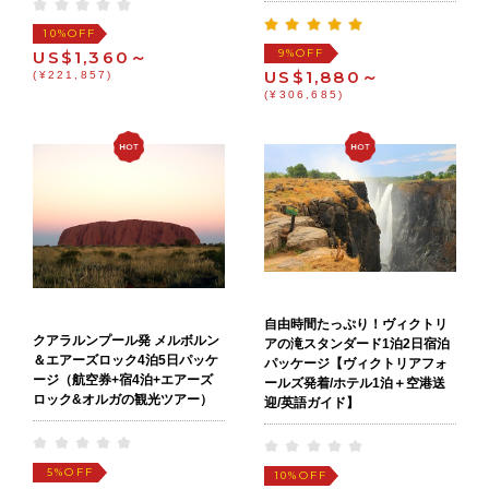
OFF
10%
OFF
US$1,360～
9%
US$1,880～
(¥221,857)
(¥306,685)
自由時間たっぷり！ヴィクトリ
クアラルンプール発 メルボルン
アの滝スタンダード1泊2日宿泊
＆エアーズロック4泊5日パッケ
パッケージ【ヴィクトリアフォ
ージ（航空券+宿4泊+エアーズ
ールズ発着/ホテル1泊＋空港送
ロック&オルガの観光ツアー）
迎/英語ガイド】
OFF
5%
OFF
10%