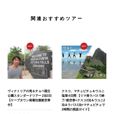
関連おすすめツアー
ヴィクトリアの滝＆チョベ国立
クスコ、マチュピチュ＆ウユニ
公園スタンダードツアー 2泊3日
塩湖 6日間 【リマ発ラパスで終
【ケープタウン発着往復航空券
了/ 航空券+クスコ2泊＆ウユニ2
付】
泊＆ラパス1泊+マチュピチュで
2時間の英語ガイド】