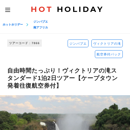
HOT
HOLIDAY
toggle
navigation
ジンバブエ
ホットホリデー
南アフリカ
ツアーコード : 7866
ジンバブエ
ヴィクトリアの滝
航空券付パック
自由時間たっぷり！ヴィクトリアの滝ス
タンダード1泊2日ツアー【ケープタウン
発着往復航空券付】