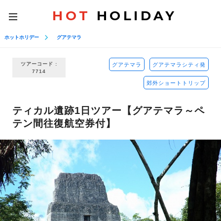
HOT
HOLIDAY
toggle
navigation
ホットホリデー
グアテマラ
ツアーコード :
グアテマラ
グアテマラシティ発
7714
郊外ショートトリップ
ティカル遺跡1日ツアー【グアテマラ～ペ
テン間往復航空券付】