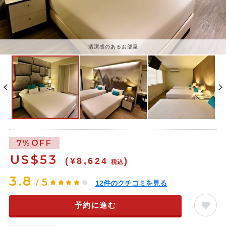
清潔感のあるお部屋
7%OFF
US$
53
(¥8,624
)
税込
3.8
5
/
12
件のクチコミを見る
予約に進む