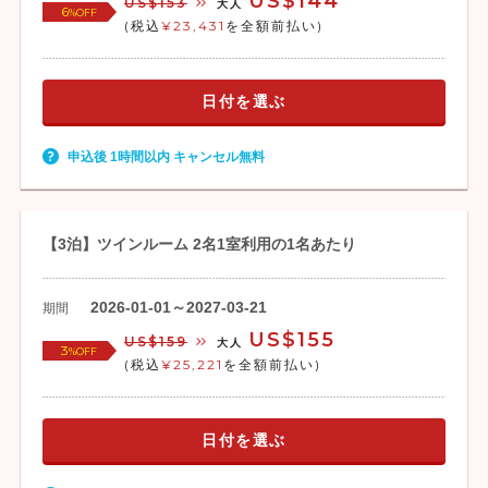
US$144
US$153
大人
6
%OFF
(税込
¥23,431
を全額前払い)
日付を選ぶ
申込後 1時間以内 キャンセル無料
【3泊】ツインルーム 2名1室利用の1名あたり
2026-01-01～2027-03-21
期間
US$155
US$159
大人
3
%OFF
(税込
¥25,221
を全額前払い)
日付を選ぶ