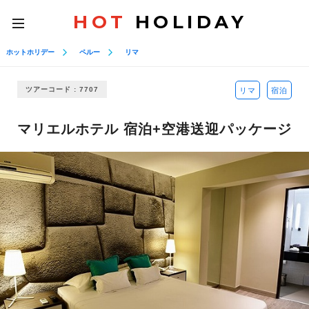
HOT
HOLIDAY
toggle
navigation
ホットホリデー
ペルー
リマ
ツアーコード : 7707
リマ
宿泊
マリエルホテル 宿泊+空港送迎パッケージ