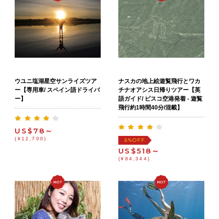
ウユニ塩湖星空サンライズツア
ナスカの地上絵遊覧飛行とワカ
ー【専用車/ スペイン語ドライバ
チナオアシス日帰りツアー【英
ー】
語ガイド/ ピスコ空港発着 - 遊覧
飛行約1時間40分/混載】
US$78～
(¥12,700)
OFF
6%
US$518～
(¥84,344)