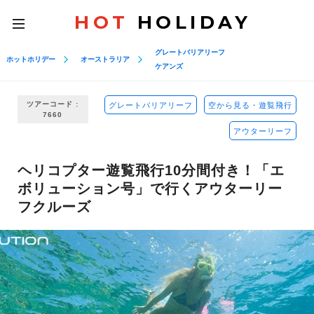
HOT
HOLIDAY
toggle
navigation
グレートバリアリーフ
ホットホリデー
オーストラリア
ケアンズ
ツアーコード :
グレートバリアリーフ
空から見る・遊覧飛行
7660
アウターリーフ
ヘリコプター遊覧飛行10分間付き！「エ
ボリューション号」で行くアウターリー
フクルーズ