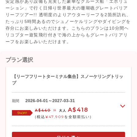
安定感があり設備も充実した豪華なクルーズ船「エボリュ
ーション」で行く日帰り世界最大の珊瑚礁グレートバリア
リーフツアー!! 透明度のよりアウターリーフを2箇所訪れ、
たっぷり5時間あるのでシュノーケルリングやダイビングを
存分にお楽しみいただけます。こちらのプランは10分間ヘ
リコプター遊覧飛行付きで海の上からもグレートバリアリ
ーフをお楽しみいただけます。
プラン選択
【リーフフリートターミナル集合】スノーケリングトリッ
プ
2026-04-01～2027-03-31
期間
A$418
A$440
大人
5
%OFF
(税込
¥47,909
を全額前払い)