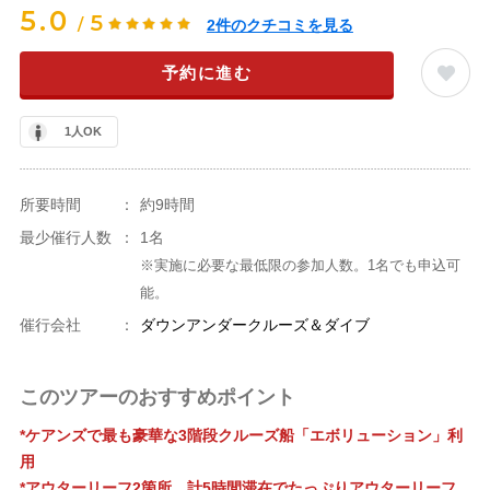
5.0
5
/
2
件のクチコミを見る
予約に進む
1人OK
所要時間
：
約9時間
最少催行人数
：
1名
※実施に必要な最低限の参加人数。1名でも申込可
能。
催行会社
：
ダウンアンダークルーズ＆ダイブ
このツアーのおすすめポイント
*ケアンズで最も豪華な3階段クルーズ船「エボリューション」利
用
*アウターリーフ2箇所、計5時間滞在でたっぷりアウターリーフ