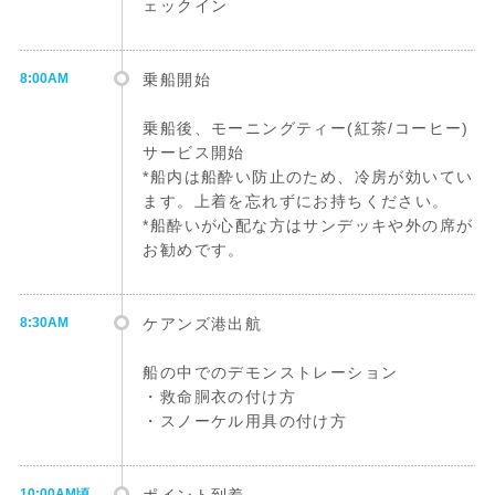
ェックイン
8:00AM
乗船開始
乗船後、モーニングティー(紅茶/コーヒー)
サービス開始
*船内は船酔い防止のため、冷房が効いてい
ます。上着を忘れずにお持ちください。
*船酔いが心配な方はサンデッキや外の席が
お勧めです。
8:30AM
ケアンズ港出航
船の中でのデモンストレーション
・救命胴衣の付け方
・スノーケル用具の付け方
10:00AM頃