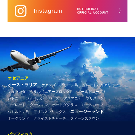
Instagram
HOT HOLIDAY
〉
OFFICIAL ACCOUNT
オセアニア
オーストラリア
ケアンズ
グリーン島
グレートバリアリーフ
キュランダ
ウルル（エアーズロック）
ゴールドコースト
シドニー
メルボルン
パース
タスマニア
ブリスベン
アデレード
ダーウィン
ポートダグラス
パームコーブ
ニュージーランド
ハミルトン島
アリススプリングス
オークランド
クライストチャーチ
クィーンズタウン
パシフィック