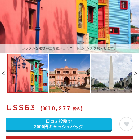
カラフルな建物が立ち並ぶカミニートはインスタ映えします。
US$
63
(¥10,277
)
税込
口コミ投稿で
2000円キャッシュバック