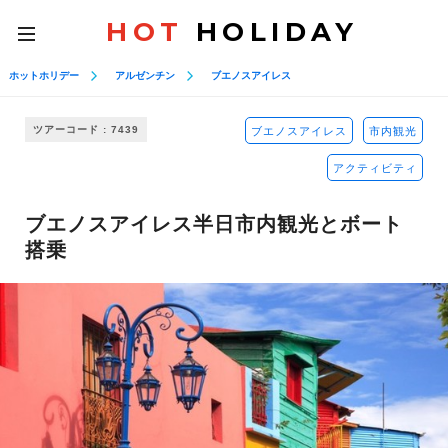
HOT
HOLIDAY
toggle
navigation
ホットホリデー
アルゼンチン
ブエノスアイレス
ツアーコード : 7439
ブエノスアイレス
市内観光
アクティビティ
ブエノスアイレス半日市内観光とボート
搭乗