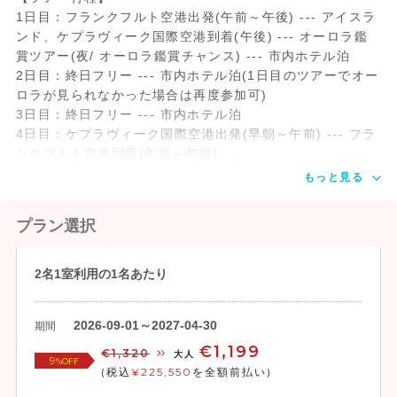
1日目：フランクフルト空港出発(午前～午後) --- アイスラ
ンド、ケプラヴィーク国際空港到着(午後) --- オーロラ鑑
賞ツアー(夜/ オーロラ鑑賞チャンス) --- 市内ホテル泊
2日目：終日フリー --- 市内ホテル泊(1日目のツアーでオー
ロラが見られなかった場合は再度参加可)
3日目：終日フリー --- 市内ホテル泊
4日目：ケプラヴィーク国際空港出発(早朝～午前) --- フラ
ンクフルト空港到着(午前～午後)。。
もっと見る
プラン選択
2名1室利用の1名あたり
2026-09-01～2027-04-30
期間
€1,199
€1,320
大人
9
%OFF
(税込
¥225,550
を全額前払い)