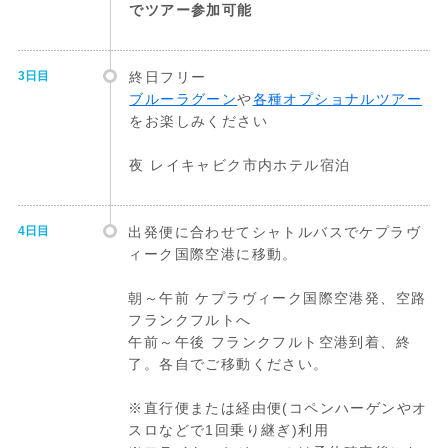
でツアー参加可能
3日目
終日フリー
ブルーラグーン
や
各種オプショナルツアー
をお楽しみください
夜 レイキャビク市内ホテル宿泊
4日目
出発便に合わせてシャトルバスでケプラヴ
ィーク国際空港に移動。
朝～午前 ケプラヴィーク国際空港発、空路
フランクフルトへ
午前～午後 フランクフルト空港到着、終
了。各自でご移動ください。
※直行便または経由便(コペンハーゲンやオ
スロなどで1回乗り継ぎ)利用