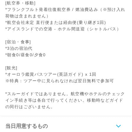
[航空券・移動]
*フランクフルト発着往復航空券 / 燃油費込み（※預け入れ
荷物は含まれません）
*航空会社未定 直行便または経由便(乗り継ぎ1回)
*アイスランドでの空港 - ホテル間送迎（シャトルバス）
[宿泊・食事]
*3泊の宿泊代
*朝食0/昼食0/夕食0
[観光]
*オーロラ鑑賞バスツアー(英語ガイド) x 1回
※特典：ツアー中に見られなければ翌日無料で参加可
*スルーガイドではありません。航空機やホテルのチェック
イン手続き等は各自で行ってください。移動時などガイド
の同行はございません。
当日用意するもの