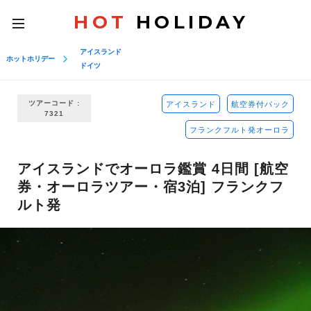
HOT
HOLIDAY
toggle
navigation
アイスランド
ホットホリデー
ドイツ
ツアーコード :
アイスランド
航空券付パック
7321
フランクフルト発オーロラ
アイスランドでオーロラ鑑賞 4日間 [航空
券・オーロラツアー・宿3泊] フランクフ
ルト発