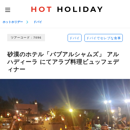
HOT
HOLIDAY
toggle
navigation
ホットホリデー
ドバイ
ツアーコード : 7096
ドバイ
ドバイでセレブな食事
砂漠のホテル「バブアルシャムズ」 アル
ハディーラ にてアラブ料理ビュッフェデ
ィナー