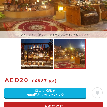
バブアルシャムズ内アルハディーラでのディナービュッフェ
AED
20
(¥887
)
税込
口コミ投稿で
2000円キャッシュバック
予約に進む