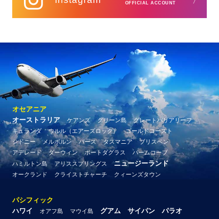
OFFICIAL ACCOUNT
オセアニア
オーストラリア
ケアンズ
グリーン島
グレートバリアリーフ
キュランダ
ウルル（エアーズロック）
ゴールドコースト
シドニー
メルボルン
パース
タスマニア
ブリスベン
アデレード
ダーウィン
ポートダグラス
パームコーブ
ニュージーランド
ハミルトン島
アリススプリングス
オークランド
クライストチャーチ
クィーンズタウン
パシフィック
ハワイ
グアム
サイパン
パラオ
オアフ島
マウイ島