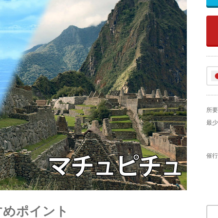
所要
最少
催行
すめポイント