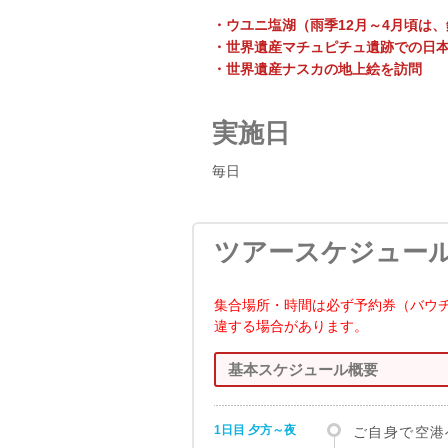
・ウユニ塩湖（雨季12月～4月頃は
・世界遺産マチュピチュ遺跡での日
・世界遺産ナスカの地上絵を訪問
実施日
毎日
ツアースケジュー
集合場所・時間は必ず予約券（バウ
違する場合があります。
基本スケジュール概要
1日目 夕方～夜
ご自身で空港