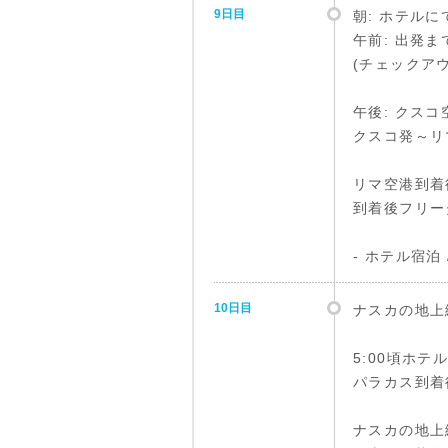
9日目
朝: ホテルに
午前: 出発
(チェックア
午後: クス
クスコ発～リマ
リマ空港到着
到着後フリー
- ホテル宿泊
10日目
ナスカの地上
5:00頃ホ
パラカス到着
ナスカの地上