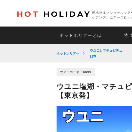
HOT
HOLIDAY
現地発オプショナルツア
ケアンズ、エアーズロッ
ホットホリデーとは
特 
ウユニとマチュピチュ
ホットホリデー
日本
ツアーコード : 6699
ウユニ塩湖・マチュピ
【東京発】