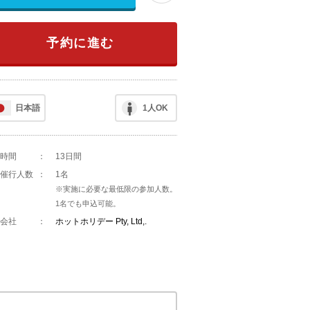
予約に進む
日本語
1人OK
時間
：
13日間
催行人数
：
1名
※実施に必要な最低限の参加人数。
1名でも申込可能。
会社
：
ホットホリデー Pty, Ltd,.