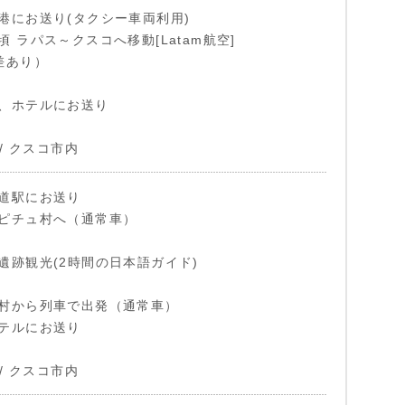
港にお送り(タクシー車両利用)
:25頃 ラパス～クスコへ移動[Latam航空]
差あり）
、ホテルにお送り
 / クスコ市内
道駅にお送り
ピチュ村へ（通常車）
遺跡観光(2時間の日本語ガイド)
村から列車で出発（通常車）
テルにお送り
 / クスコ市内