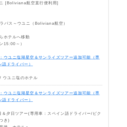
[Boliviana航空直行便利用]
0頃 ラパス～ウユニ（Boliviana航空）
らホテルへ移動
15:00～）
：ウユニ塩湖星空＆サンライズツアー追加可能（専
イン語ドライバー）
 / ウユニ塩のホテル
：ウユニ塩湖星空＆サンライズツアー追加可能（専
イン語ドライバー）
日＆夕日ツアー(専用車：スペイン語ドライバー/ピク
つき)