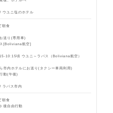
賞後、ホテルへ
 / ウユニ塩のホテル
て朝食
お送り(専用車)
Boliviana航空]
5-10:15頃 ウユニ～ラパス（Boliviana航空）
ら市内ホテルにお送り(タクシー車両利用)
行動(午後)
 / ラパス市内
て朝食
ト後自由行動