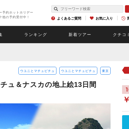
ー予約ホットホリデー
ク他の予約受付中！
よくあるご質問
お気に入り
集
ランキング
新着ツアー
クチコ
ウユニとマチュピチュ
ウユニとマチュピチュ
東京
チュ＆ナスカの地上絵13日間