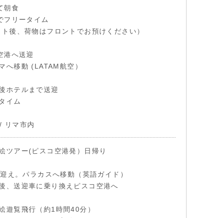
て朝食
までフリータイム
ウト後、荷物はフロントでお預けください）
コ空港へ送迎
へ移動 (LATAM航空）
後ホテルまで送迎
タイム
 / リマ市内
絵ツアー(ピスコ空港発）日帰り
テル迎え。パラカスへ移動（英語ガイド）
後、送迎車に乗り換えピスコ空港へ
絵遊覧飛行（約1時間40分）