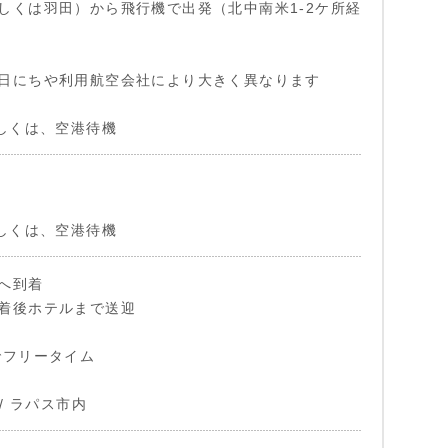
しくは羽田）から飛行機で出発（北中南米1-2ケ所経
日にちや利用航空会社により大きく異なります
もしくは、空港待機
もしくは、空港待機
へ到着
着後ホテルまで送迎
でフリータイム
 / ラパス市内