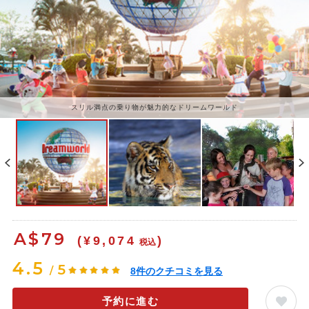
スリル満点の乗り物が魅力的なドリームワールド
A$
79
(¥9,074
)
税込
4.5
5
/
8
件のクチコミを見る
予約に進む