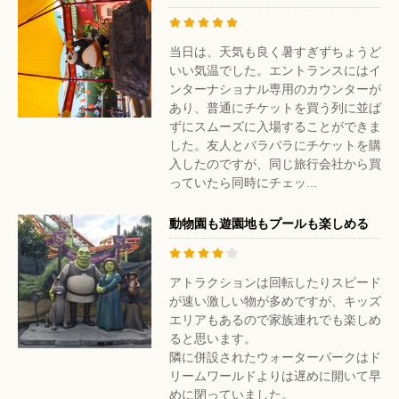
当日は、天気も良く暑すぎずちょうど
いい気温でした。エントランスにはイ
ンターナショナル専用のカウンターが
あり、普通にチケットを買う列に並ば
ずにスムーズに入場することができま
した。友人とバラバラにチケットを購
入したのですが、同じ旅行会社から買
っていたら同時にチェッ...
動物園も遊園地もプールも楽しめる
アトラクションは回転したりスピード
が速い激しい物が多めですが、キッズ
エリアもあるので家族連れでも楽しめ
ると思います。
隣に併設されたウォーターパークはド
リームワールドよりは遅めに開いて早
めに閉っていました。