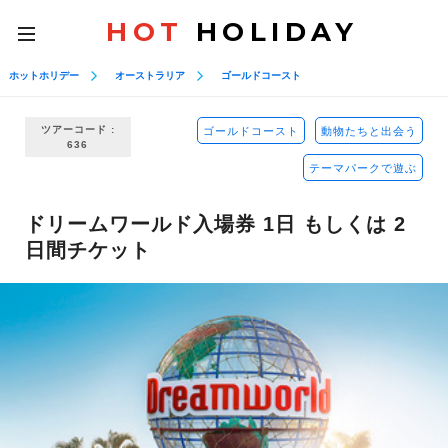
HOT
HOLIDAY
toggle
navigation
ホットホリデー
オーストラリア
ゴールドコースト
ツアーコード :
ゴールドコースト
動物たちと出会う
636
テーマパークで遊ぶ
ドリームワールド入場券 1日 もしくは 2
日間チケット