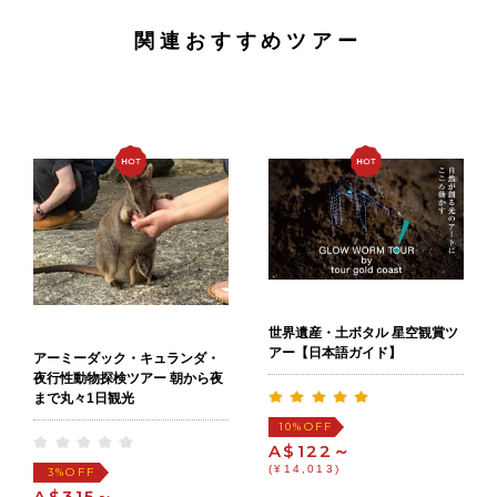
関連おすすめツアー
世界遺産・土ボタル 星空観賞ツ
アー【日本語ガイド】
アーミーダック・キュランダ・
夜行性動物探検ツアー 朝から夜
まで丸々1日観光
OFF
10%
A$122～
(¥14,013)
OFF
3%
A$315～