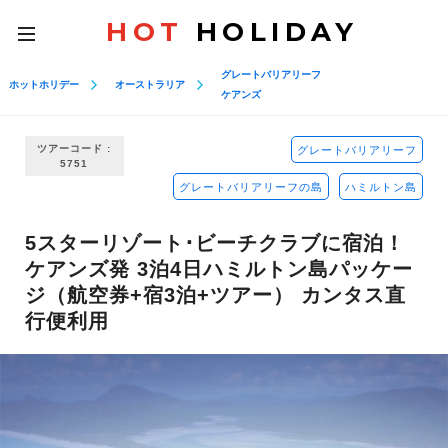
HOT
HOLIDAY
toggle
navigation
グレートバリアリーフ
ホットホリデー
オーストラリア
ケアンズ
ツアーコード :
グレートバリアリーフ
5751
グレートバリアリーフの島
ハミルトン島
5スターリゾート･ビーチクラブに宿泊！
ケアンズ発 3泊4日ハミルトン島パッケー
ジ（航空券+宿3泊+ツアー） カンタス直
行便利用