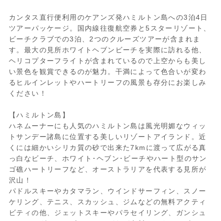
カンタス直行便利用のケアンズ発ハミルトン島への3泊4日
8:10
ケアンズ空港から国内線直行便でハミルト
ツアーパッケージ。国内線往復航空券と5スターリゾート、
ン島へ
ビーチクラブでの3泊、2つのクルーズツアーが含まれま
す。最大の見所ホワイトヘブンビーチを実際に訪れる他、
※出発の30分前までにはご自身にてケアン
ヘリコプターフライトが含まれているので上空からも美し
ズ空港にてチェックインをお済ませくださ
い景色を観賞できるのが魅力。干満によって色合いが変わ
い。
るヒルインレットやハートリーフの風景も存分にお楽しみ
※ガイドの同行はございません。
ください！
※時期によってはフライトスケジュールが
変更される場合がございます。
【ハミルトン島】
ハネムーナーにも人気のハミルトン島は風光明媚なウィッ
トサンデー諸島に位置する美しいリゾートアイランド。近
9:35
ハミルトン島空港到着
くには細かいシリカ質の砂で出来た7kmに渡って広がる真
っ白なビーチ、ホワイト･ヘブン･ビーチやハート型のサン
各リゾートにお送り(空港からリゾートエリ
ゴ礁ハートリーフなど、オーストラリアを代表する見所が
アまでは約5-10分)。
沢山！
※預け荷物を受け取ってから送迎シャトル
パドルスキーやカタマラン、ウインドサーフィン、スノー
に乗ってください。お荷物はポーターがお
ケリング、テニス、スカッシュ、ジムなどの無料アクティ
部屋に運びます。
ビティの他、ジェットスキーやパラセイリング、ガンシュ