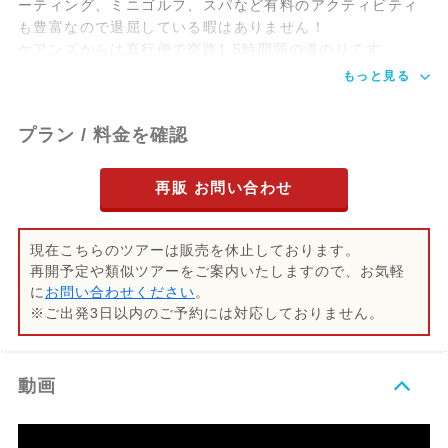
ーティング、ミニゴルフ、スパなど有料のアクティビティ
※ホテルにチェックインしてお部屋に入れ
も豊富なので退屈している暇はありません！
るのは14:00以降になります。
ケアンズからは直行便で空路1.5時間弱の道のりです。
もっと見る
午前～午後
フリー
プラン / 料金を確認
夜
ビーチクラブに滞在
再販 お問い合わせ
2日目
ハミルトン島
現在こちらのツアーは販売を休止しております。
再開予定や類似ツアーをご案内いたしますので、お気軽
※残席状況によっては2日目と3日目を入れ
に
お問い合わせください
。
替えて手配する場合もございます。予めご
※ご出発3日以内のご予約には対応しておりません。
了承ください。
動画
午前～午後
片道ヘリで行くリーフワールド
※フライ/クルーズまたはクルーズ/フライ
での手配となります。