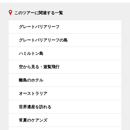
このツアーに関連する一覧
午後
フリー
グレートバリアリーフ
グレートバリアリーフの島
夜
ビーチクラブに滞在
ハミルトン島
4日目
ハミルトン島 → ケアンズ
空から見る・遊覧飛行
朝
リゾートから空港にお送り
離島のホテル
オーストラリア
9:55
ハミルトン島空港から出発
世界遺産を訪れる
※出発の30分前までにはご自身にてチェッ
クインをお済ませください。
常夏のケアンズ
※ガイドの同行はございません。