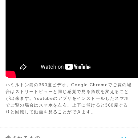
在
ランチ、スノーケリング、海中展望室など
ご自由にお楽しみください。
14:00 ヘリコプター搭乗、離陸。
約35分の遊覧飛行ではホワイトヘブンビー
チ、ヒルインレット、ハートリーフなどが
見られます。
14:35 ハミルトン島到着後、ホテルにお送
り
ハミルトン島の360度ビデオ。Google Chromeでご覧の場
合はストリートビューと同じ感覚で見る角度を変えること
が出来ます。Youtubeのアプリをインストールしたスマホ
でご覧の場合はスマホを左右、上下に傾けると360度ぐる
りと回転して動画を見ることができます。