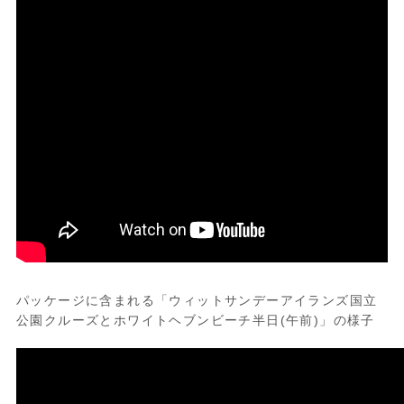
【フライ/クルーズプラン】
10:30 ハミルトン島ホテルお迎え
(※パームバンガロー滞在の方はハーバービ
ューホテルからお迎え)
11:00 ヘリコプター搭乗、離陸。
約35分の遊覧飛行ではホワイトヘブンビー
チ、ヒルインレット、ハートリーフなどが
見られます。
11:35 リーフワールド到着 約2.5時間の滞
在
ランチ、スノーケリング、海中展望室など
ご自由にお楽しみください。
15:00 クルーズ船出発
17:00 ハミルトン島マリーナ到着、解散
パッケージに含まれる「ウィットサンデーアイランズ国立
公園クルーズとホワイトヘブンビーチ半日(午前)」の様子
【クルーズ/フライプラン】
08:45 ハミルトン島マリーナ集合
09:00 出航
11:00 リーフワールド到着 約2.5時間の滞