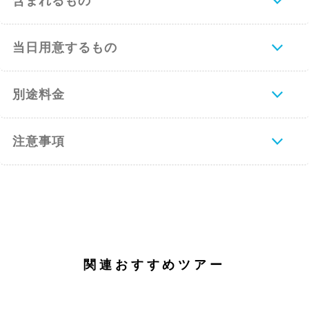
含まれるもの
当日用意するもの
別途料金
夜
ビーチクラブに滞在
注意事項
3日目
ハミルトン島
午前
ウィットサンデーアイランズ国立公園クル
ーズとホワイトヘブンビーチ半日(午前)
8:30 ハミルトン島マリーナ出港
関連おすすめツアー
午前 ホワイトヘブンビーチ(1.5～2時間滞
在)
ホワイトヘブンビーチを出発、ウィットサ