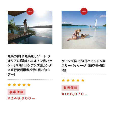
ンデー島の北をクルーズ
13:00 ハミルトン島マリーナ着
最高の休日! 最高級リゾート･ク
オリアに宿泊! ハミルトン島パッ
ケアンズ発 3泊4日ハミルトン島
ケージ2泊3日[ケアンズ発カンタ
フリーパッケージ（航空券+宿3
ス直行便利用/航空券+宿2泊+ツ
泊）
アー]
参考価格
参考価格
¥168,070～
¥348,900～