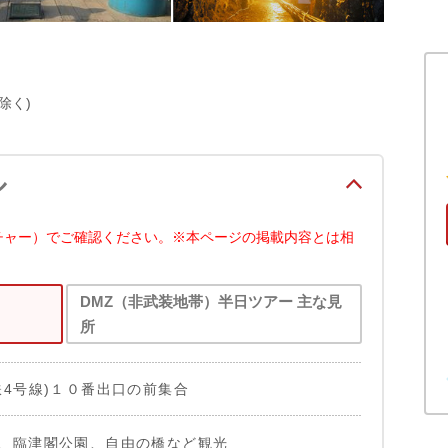
除く)
ル
チャー）でご確認ください。※本ページの掲載内容とは相
DMZ（非武装地帯）半日ツアー 主な見
所
鉄4号線)１０番出口の前集合
、臨津閣公園、自由の橋など観光