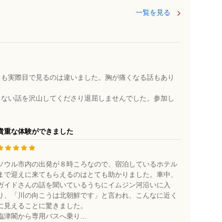
一覧を見る
。
ても実際目で見るのは違いました。胸が痛くなる話もあり
らない話を沢山してくださり退屈しませんでした。参加し
貴重な体験ができました
ソウル市内の出発が８時ころなので、宿泊しているホテル
まで迎えに来てもらえるのはとても助かりました。車中、
ガイドさんの話を聞いているうちにイムジン河沿いに入
り、「川の向こうは北朝鮮です」と言われ、こんなに近く
に見えることに驚きました。
臨津閣から専用バスへ乗り...