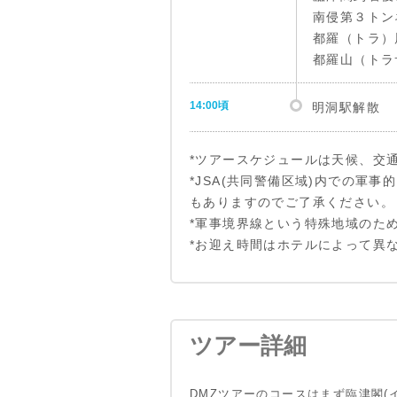
南侵第３トン
都羅（トラ）
都羅山（トラ
14:00頃
明洞駅解散
*ツアースケジュールは天候、交
*JSA(共同警備区域)内での軍
もありますのでご了承ください。
*軍事境界線という特殊地域のた
*お迎え時間はホテルによって異
.
*臨津閣(イム
臨津閣(イム
た観光地。1
ツアー詳細
所に位置して
館と各種記念
DMZツアーのコースはまず臨津閣(