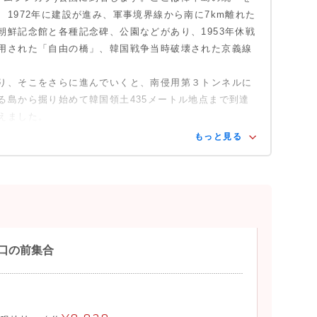
どの生活全般が分かる各種資料や映像資料約400点
1972年に建設が進み、軍事境界線から南に7km離れた
います。
朝鮮記念館と各種記念碑、公園などがあり、1953年休戦
用された「自由の橋」、韓国戦争当時破壊された京義線
1998年に統一大橋が開通する前までは臨津江を渡る
り、そこをさらに進んでいくと、南侵用第３トンネルに
た。1953年に休戦協定が結ばれた後に、戦争捕虜
る島から掘り始めて韓国領土435メートル地点まで到達
余人がこの橋を通って帰還する際に「自由万歳」と叫んだ
えました。
ら『自由の橋』と呼ばれている。
もっと見る
ル
1978年10月17日国軍が発見した3番目のトンネ
ら52km離れた所にあり、1時間当り1万人の兵力が
模があります。このトンネルが見つかった当初は北
側が掘ったものだと主張をしましたが、トンネルの
それが南に向いているという痕跡が見られ、北朝鮮
出口の前集合
らかになったという経緯があります。
（トラチョンマンデ）
は北朝鮮が一番近くで見られる韓国側の最北端にあ