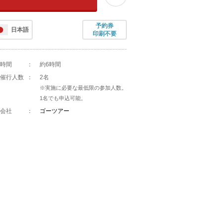
予約券
日本語
印刷不要
時間
：
約6時間
催行人数
：
2名
※実施に必要な最低限の参加人数。
1名でも申込可能。
会社
：
ゴーツアー