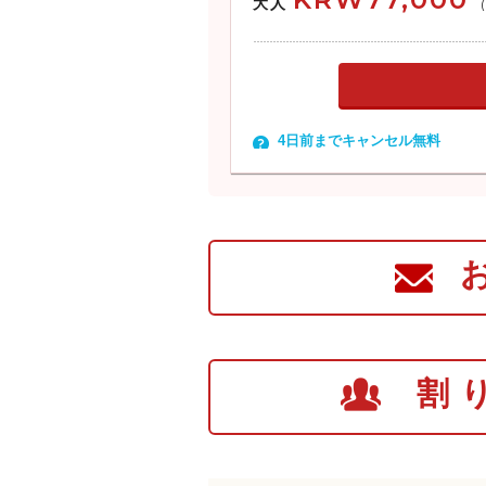
大人
る展望台で1
朝鮮の第２の
展望台の外に
ル」という農
が見えます。
4日前までキャンセル無料
*都羅山(トラ
韓国のソウル
線」にある韓
ソン)からは
います。都羅
の寄付金など
割