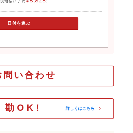
¥8,828
(現地払い / 約
)
986年国防部が約3億円を投資し設けたものです。北
都市、開城(ケソン)市が一望できる唯一の展望台。
は望遠鏡が設置され、北朝鮮側にある「クムアンゴ
日付を選ぶ
村での北朝鮮の住民の生活や小学生の軍事訓練など
サン)駅
と北朝鮮の新義州（シニジュ）を結ぶ鉄道「京義
国最北端の駅で、ソウルからは55.7キロ、 開城(ケ
14.2キロ、平壌（ピョンヤン）からは256キロ離れて
お問い合わせ
山駅は韓国戦争のときに破壊されたものを離散家族
で2002年に再建しました。
り勘OK!
詳しくはこちら