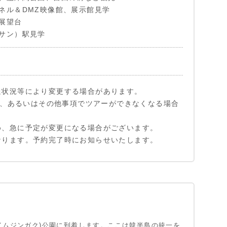
ネル＆DMZ映像館、展示館見学
展望台
サン）駅見学
通状況等により変更する場合があります。
事的、あるいはその他事項でツアーができなくなる場合
め、急に予定が変更になる場合がございます。
なります。予約完了時にお知らせいたします。
ジンカク)
ジンカク)は韓半島の統一を祈願するために立てられ
972年に建設が進み、軍事境界線から南に7km離れた
います。地下1階、地上3階のこの建物は北朝鮮記念
碑、公園があり、北朝鮮記念館には北朝鮮の軍事、
イムジンガク)公園に到着します。ここは韓半島の統一を