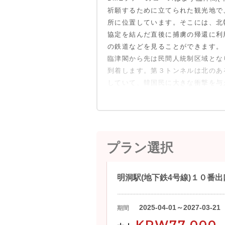
政治、社会な
祈願するために立てられた観光地で、
が展示されて
所に位置しています。そこには、北
協定を結んだ直後に捕虜の帰還に利
*自由の橋
の鉄道などを見ることができます。
自由の橋は、
臨津閣から先は民間人統制区域とな
唯一の橋だっ
到着します。第３トンネルは北のあ
13,000
していて、韓国民に大きな衝撃を与
ということか
*第３トンネ
第3トンネルは
ル。ソウルか
プラン選択
移動できる規
朝鮮側が韓国
内部の爆破で
明洞駅(地下鉄4号線)１０番
側の虚偽が明
*都羅展望台
2025-04-01～2027-03-21
期間
都羅山展望台
KRW77,000