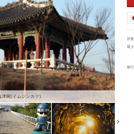
所要
最少
催行
臨津閣(イムジンカク)