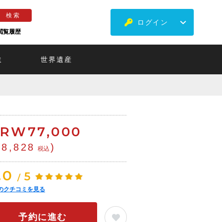
ログイン
閲覧履歴
ミ
世界遺産
KRW
77,000
¥8,828
)
税込
.0
5
/
のクチコミを見る
予約に進む