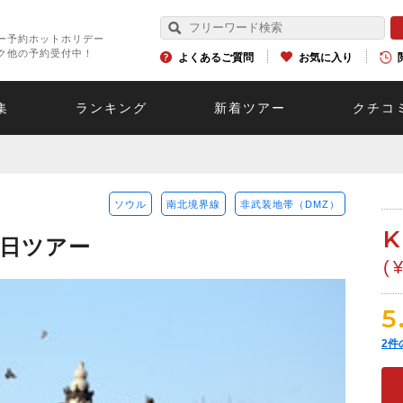
ー予約ホットホリデー
ク他の予約受付中！
よくあるご質問
お気に入り
集
ランキング
新着ツアー
クチコ
ソウル
南北境界線
非武装地帯（DMZ）
半日ツアー
(
5
2
件