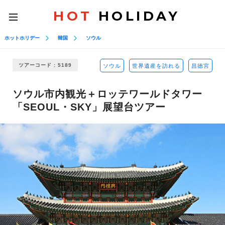
HOT
HOLIDAY
toggle
navigation
ホットホリデー
韓国
ソウル
ツアーコード : 5189
ソウル
世界遺産を訪れる
昌徳宮
ソウル市内観光＋ロッテワールドタワー
「SEOUL・SKY」展望台ツアー