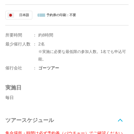
日本語
予約券の印刷：
不要
所要時間
：
約8時間
最少催行人数
：
2名
※実施に必要な最低限の参加人数。1名でも申込可
能。
催行会社
：
ゴーツアー
実施日
毎日
ツアースケジュール
集合場所・時間は必ず予約券（バウチャー）でご確認ください。