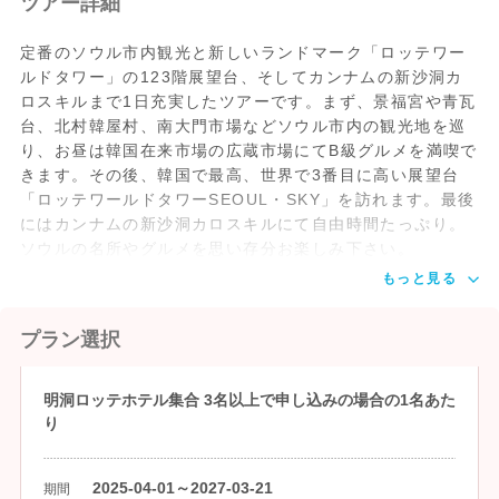
ツアー詳細
定番のソウル市内観光と新しいランドマーク「ロッテワー
ルドタワー」の123階展望台、そしてカンナムの新沙洞カ
ロスキルまで1日充実したツアーです。まず、景福宮や青瓦
台、北村韓屋村、南大門市場などソウル市内の観光地を巡
り、お昼は韓国在来市場の広蔵市場にてB級グルメを満喫で
きます。その後、韓国で最高、世界で3番目に高い展望台
「ロッテワールドタワーSEOUL・SKY」を訪れます。最後
にはカンナムの新沙洞カロスキルにて自由時間たっぷり。
ソウルの名所やグルメを思い存分お楽しみ下さい。
もっと見る
プラン選択
明洞ロッテホテル集合 3名以上で申し込みの場合の1名あた
り
2025-04-01～2027-03-21
期間