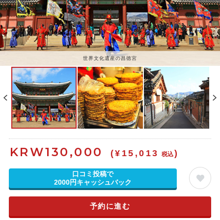
世界文化遺産の昌徳宮
KRW
130,000
(¥15,013
)
税込
口コミ投稿で
2000円キャッシュバック
予約に進む