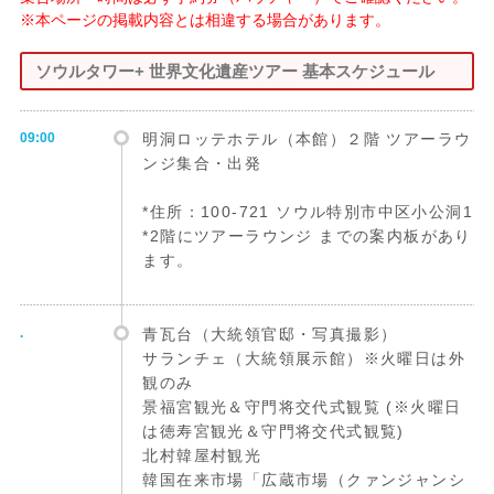
※本ページの掲載内容とは相違する場合があります。
ソウルタワー+ 世界文化遺産ツアー 基本スケジュール
09:00
明洞ロッテホテル（本館）２階 ツアーラウ
ンジ集合・出発
*住所：100-721 ソウル特別市中区小公洞1
*2階にツアーラウンジ までの案内板があり
ます。
.
青瓦台（大統領官邸・写真撮影）
サランチェ（大統領展示館）※火曜日は外
観のみ
景福宮観光＆守門将交代式観覧 (※火曜日
は徳寿宮観光＆守門将交代式観覧)
北村韓屋村観光
韓国在来市場「広蔵市場（クァンジャンシ