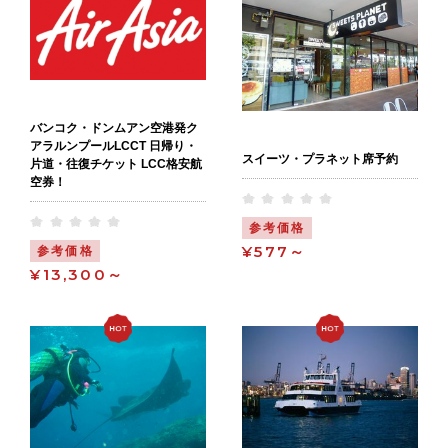
バンコク・ドンムアン空港発ク
アラルンプールLCCT 日帰り・
スイーツ・プラネット席予約
片道・往復チケット LCC格安航
空券！
参考価格
¥577～
参考価格
¥13,300～