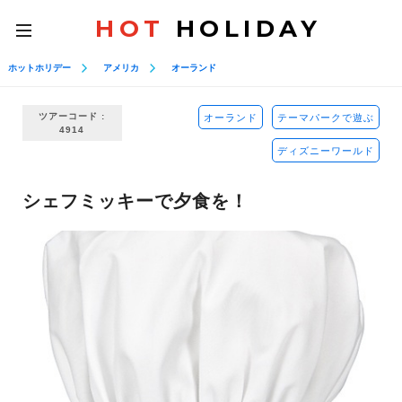
HOT
HOLIDAY
toggle
navigation
ホットホリデー
アメリカ
オーランド
ツアーコード :
オーランド
テーマパークで遊ぶ
4914
ディズニーワールド
シェフミッキーで夕食を！