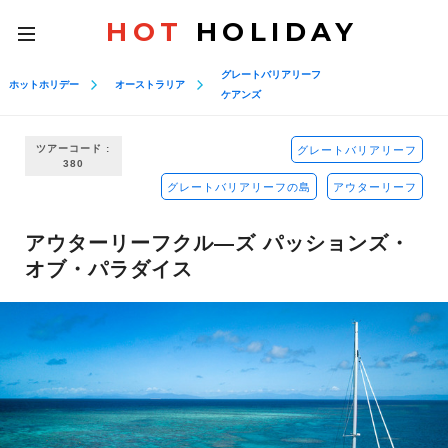
HOT
HOLIDAY
toggle
navigation
グレートバリアリーフ
ホットホリデー
オーストラリア
ケアンズ
ツアーコード :
グレートバリアリーフ
380
グレートバリアリーフの島
アウターリーフ
アウターリーフクル―ズ パッションズ・
オブ・パラダイス