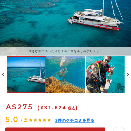
大きな船でゆったりとクルーズを楽しみましょう！
シュノーケルでも十分楽しいグレートバリアリーフ
A$
275
(¥31,624
)
税込
5.0
5
/
3
件のクチコミを見る