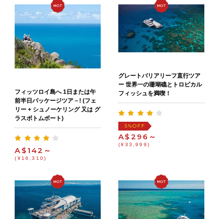
グレートバリアリーフ直行ツア
ー 世界一の珊瑚礁とトロピカル
フィッツロイ島へ 1日または午
フィッシュを満喫！
前半日パッケージツア－! (フェ
リー + シュノーケリング 又は グ
ラスボトムボート)
OFF
5%
A$296～
(¥33,999)
A$142～
(¥16,310)