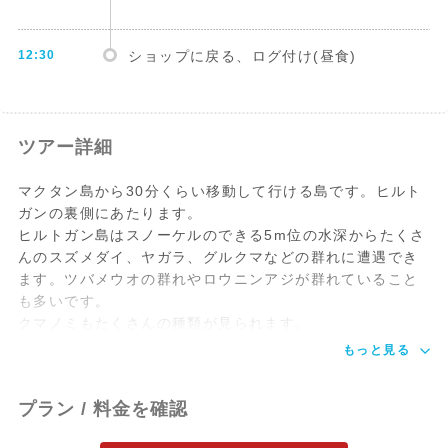
12:30
ショップに戻る、ログ付け(昼食)
12:30
ホテルお迎え
ツアー詳細
マクタン島から30分くらい移動して行ける島です。ヒルト
12:45
ショップ着後、申し込み用紙記入、説明
ガンの裏側にあたります。
ヒルトガン島はスノーケルのできる5m位の水深からたくさ
んのスズメダイ、ヤガラ、グルクマなどの群れに遭遇でき
13:10
ボートに移動後、ポイントに出発
ます。ツバメウオの群れやロウニンアジが群れていること
も多いです。
クマノミもたくさんの種類が見られます。
13:45
1DIVEエントリー
もっと見る
14:45
エキジット、ボートにて休憩
プラン / 料金を確認