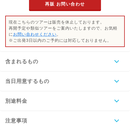
再販 お問い合わせ
15:45
2DIVEエントリー
現在こちらのツアーは販売を休止しております。
16:45
エキジット
再開予定や類似ツアーをご案内いたしますので、お気軽
に
お問い合わせください
。
※ご出発3日以内のご予約には対応しておりません。
17:00
ショップに戻る、ログ付け(昼食)
含まれるもの
当日用意するもの
別途料金
注意事項