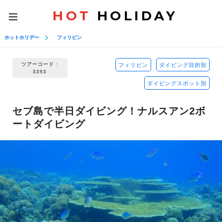
HOT
HOLIDAY
toggle
navigation
ホットホリデー
フィリピン
ツアーコード :
フィリピン
ダイビング目的別
3393
ダイビングスポット別
セブ島で半日ダイビング！ナルスアン2ボ
ートダイビング