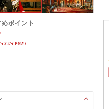
すめポイント
光
ディオガイド付き）
ル