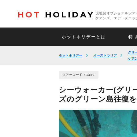
HOT
HOLIDAY
現地発オプショナルツア
ケアンズ、エアーズロッ
ホットホリデーとは
特 
グリ
ホットホリデー
オーストラリア
ケア
ツアーコード : 1486
シーウォーカー(グリ
ズのグリーン島往復を