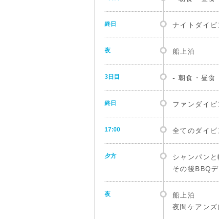
終日
ナイトダイビ
夜
船上泊
3日目
‐ 朝食・昼
終日
ファンダイビ
17:00
全てのダイビ
夕方
シャンパンと
その後BBQ
夜
船上泊
夜間ケアンズ