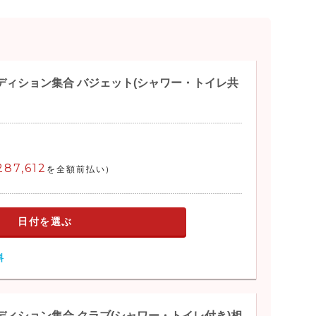
ディション集合 バジェット(シャワー・トイレ共
287,612
を全額前払い)
日付を選ぶ
料
ィション集合 クラブ(シャワー・トイレ付き)相