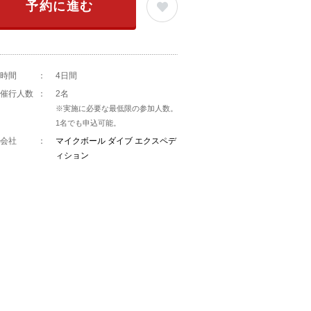
予約に進む
時間
：
4日間
催行人数
：
2名
※実施に必要な最低限の参加人数。
1名でも申込可能。
会社
：
マイクボール ダイブ エクスペデ
ィション