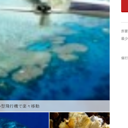
所要
最少
催行
小型飛行機で楽々移動