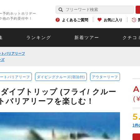
ー予約ホットホリデー
ク他の予約受付中！
よくあるご質問
お気に入り
集
ランキング
新着ツアー
クチコ
ートバリアリーフ
ンズ
ートバリアリーフ
ダイビングクルーズ(宿泊付)
アウターリーフ
A
ダイブトリップ (フライ/ クルー
(
ートバリアリーフを楽しむ！
5
1
件