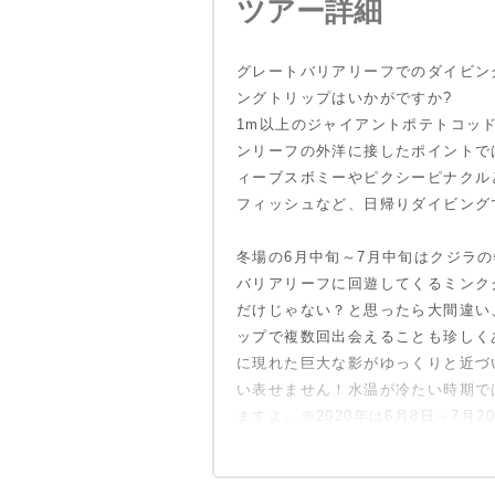
ツアー詳細
グレートバリアリーフでのダイビン
ングトリップはいかがですか?
1m以上のジャイアントポテトコッ
ンリーフの外洋に接したポイントで
ィーブスボミーやピクシーピナクル
フィッシュなど、日帰りダイビング
冬場の6月中旬～7月中旬はクジラ
バリアリーフに回遊してくるミンク
だけじゃない？と思ったら大間違い、
ップで複数回出会えることも珍しく
に現れた巨大な影がゆっくりと近づ
い表せません！水温が冷たい時期で
ますよ。※2020年は6月8日～7月