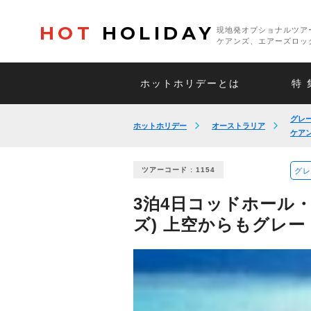
HOT
HOLIDAY
現地発オプショナルツア
ケアンズ、エアーズロッ
ホットホリデーとは
特 
グレ
ホットホリデー
オーストラリア
ケア
ツアーコード : 1154
グレ
3泊4日コッドホール・
ズ) 上空からもグレ