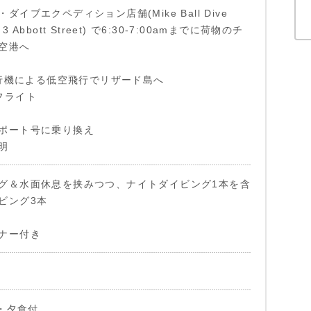
ダイブエクペディション店舗(Mike Ball Dive
s/ 3 Abbott Street) で6:30-7:00amまでに荷物のチ
空港へ
型飛行機による低空飛行でリザード島へ
フライト
ポート号に乗り換え
明
グ＆水面休息を挟みつつ、ナイトダイビング1本を含
ビング3本
ナー付き
食・夕食付