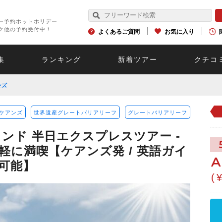
ー予約ホットホリデー
ク他の予約受付中！
よくあるご質問
お気に入り
集
ランキング
新着ツアー
クチコ
ンズ
ケアンズ
世界遺産グレートバリアリーフ
グレートバリアリーフ
ンド 半日エクスプレスツアー -
軽に満喫【ケアンズ発 / 英語ガイ
A
加可能】
(