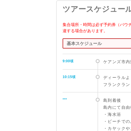
ツアースケジュー
集合場所・時間は必ず予約券（バウ
違する場合があります。
基本スケジュール
9:00頃
ケアンズ市内
10:15頃
ディーラルよ
フランクラン
***
島到着後
島内にて自由
・海水浴
・ビーチでの
・カヤックや