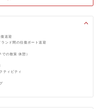
往復送迎
アイランド間の往復ボート送迎
チでの散策 休憩）
用
アクティビティ
グ