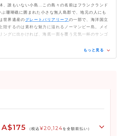
林、誰もいない小島…この島々の名前はフランクランド
浮かぶ珊瑚礁に囲まれた小さな無人島郡で、地元の人にも
は世界遺産の
グレートバリアリーフ
の一部で、海洋国立
上陸するのは素朴な魅力に溢れるノーマンビー島。メイ
リングに出かければ、海底一面を覆う元気一杯のサンゴ
もっと見る
A$175
¥20,124
(税込
を全額前払い)