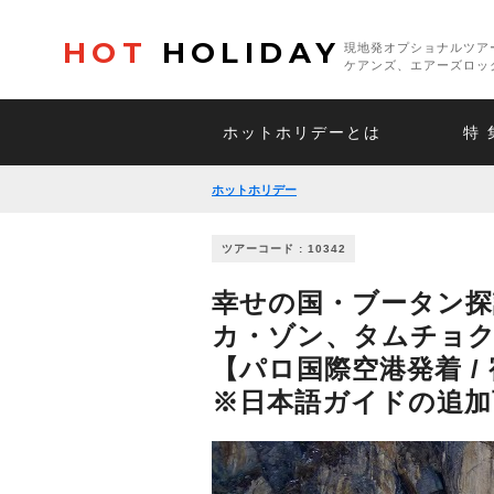
HOT
HOLIDAY
現地発オプショナルツア
ケアンズ、エアーズロッ
ホットホリデーとは
特 
ホットホリデー
ツアーコード : 10342
幸せの国・ブータン探
カ・ゾン、タムチョ
【パロ国際空港発着 /
※日本語ガイドの追加