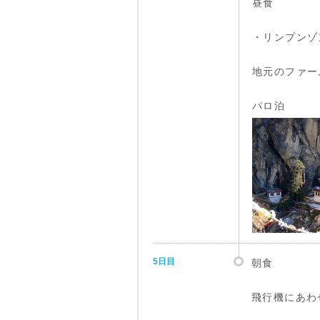
昼食
・リンプンゾ
地元のファー
パロ泊
5日目
朝食
飛行機にあわ