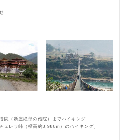
動
僧院（断崖絶壁の僧院）までハイキング
チェレラ峠（標高約3,988m）のハイキング）