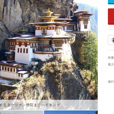
所要
最少
催行
するタクツァン僧院までハイキング