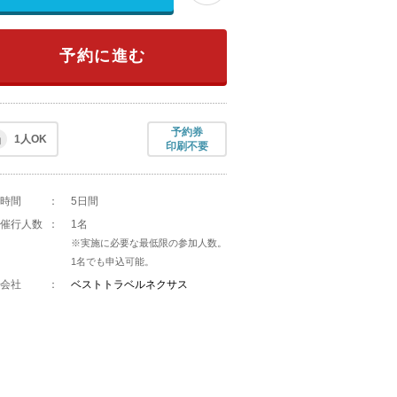
予約に進む
予約券
1人OK
印刷不要
時間
：
5日間
催行人数
：
1名
※実施に必要な最低限の参加人数。
1名でも申込可能。
会社
：
ベストトラベルネクサス