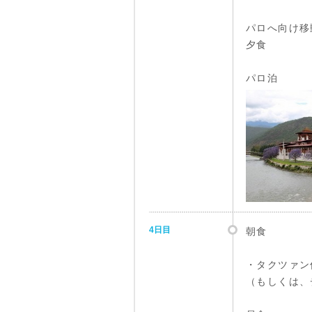
パロへ向け移
夕食
パロ泊
4日目
朝食
・タクツァン
（もしくは、