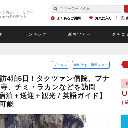
ー予約ホットホリデー
ク他の予約受付中！
よくあるご質問
お気に入り
集
ランキング
新着ツアー
クチコ
ブータン
宿泊付き・周遊ツアー
訪4泊5日！タクツァン僧院、プナ
ク寺、チミ・ラカンなどを訪問
U
 宿泊＋送迎＋観光 / 英語ガイド】
(
可能