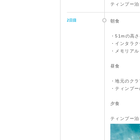
ティンプー泊
2日目
朝食
・51mの高
・インタラク
・メモリアル
昼食
・地元のクラ
・ティンプー
夕食
ティンプー泊