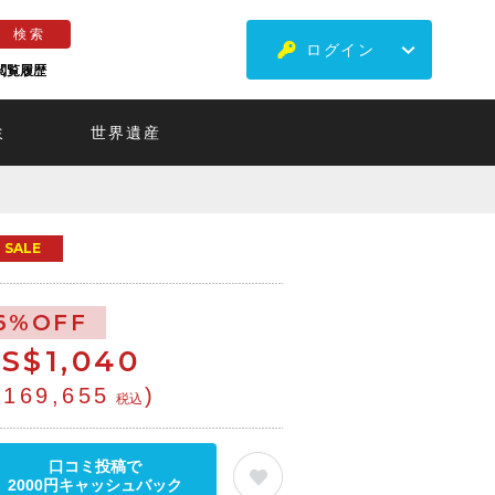
ログイン
閲覧履歴
ミ
世界遺産
SALE
6%OFF
S$
1,040
¥169,655
)
税込
口コミ投稿で
2000円キャッシュバック