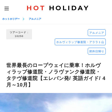
HOT
HOLIDAY
toggle
navigation
ホットホリデー
アルメニア
ツアーコード :
アルメニア
10250
ホルヴィラップ修道院・アララト山
郊外日帰り
世界最長のロープウェイに乗車！ホルヴ
ィラップ修道院・ノラヴァンク修道院・
タテヴ修道院【エレバン発/ 英語ガイド/ 4
月～10月】