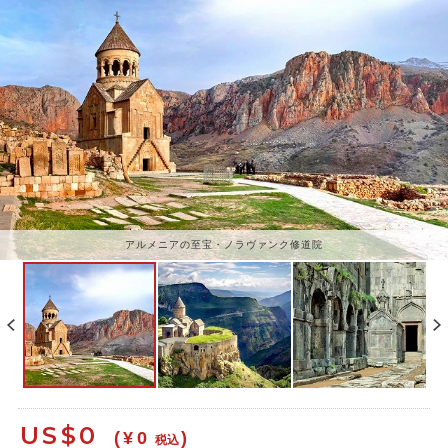
アルメニアの至宝・ノラヴァンク修道院
US$
0
(¥0
)
税込