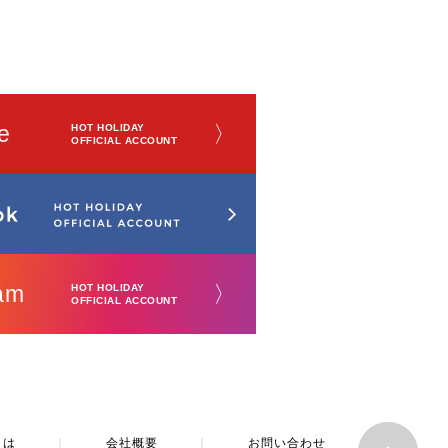
e
〉
HOT HOLIDAY
OFFICIAL ACCOUNT
am
〉
HOT HOLIDAY
OFFICIAL ACCOUNT
とは
｜
会社概要
｜
お問い合わせ