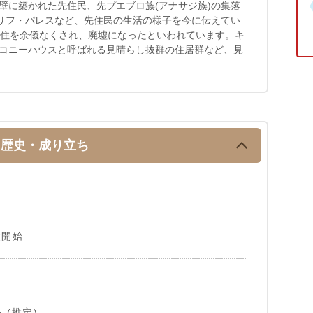
壁に築かれた先住民、先プエブロ族(アナサジ族)の集落
クリフ・パレスなど、先住民の生活の様子を今に伝えてい
移住を余儀なくされ、廃墟になったといわれています。キ
コニーハウスと呼ばれる見晴らし抜群の住居群など、見
歴史・成り立ち
住開始
(推定)