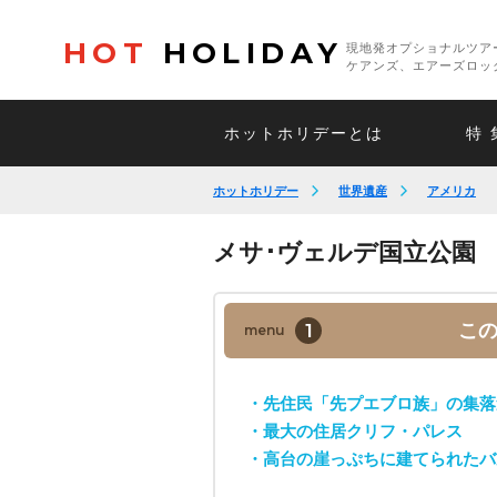
HOT
HOLIDAY
現地発オプショナルツア
ケアンズ、エアーズロッ
ホットホリデーとは
特 
ホットホリデー
世界遺産
アメリカ
メサ･ヴェルデ国立公園
1
こ
menu
・先住民「先プエブロ族」の集落
・最大の住居クリフ・パレス
・高台の崖っぷちに建てられたバ