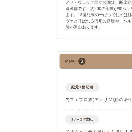
メサ・ヴェルデ国立公園は、断崖絶
遺跡群です。約200の部屋が並ぶ
ます。13世紀末の干ばつで住民は
ヴァと呼ばれる円形の祭壇や、バル
所が沢山あります。
2
menu
紀元1世紀頃
先プエブロ族(アナサジ族)の居
13～14世紀
メサヴェルデの居住地を後にする 