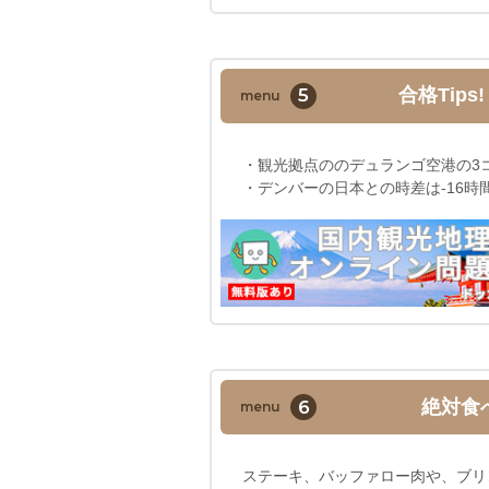
5
合格Tips
menu
・観光拠点ののデュランゴ空港の3
・デンバーの日本との時差は-16時
6
絶対食
menu
ステーキ、バッファロー肉や、ブリ