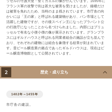
ッセルの守護天使・聖ミカエルの像が佇んでいます。1695年に
フランス軍の攻撃で街は甚大な被害を受けましたが、鐘楼だけ
は被害を免れたため、当時のまま残されています。市庁舎の向
かいには「王の家」と呼ばれる建築物があり、パン市場として
活躍した建物ですが、その後スペイン王になったブラバント公
の行政庁になったことから名づけられました。内部にはブリュ
ッセルで有名な小便小僧の像が展示されています。グランプラ
スにはギルドハウスと呼ばれる同業者組合の施設が立ち並んで
おり、それぞれの建物には組合を象徴する紋章が刻まれていま
す。昔ビール醸造業の拠点であったギルドハウスは、現在はビ
ール醸造博物館として公開されています。
2
歴史・成り立ち
1402年～1455年
市庁舎の建設。