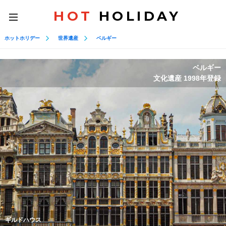
HOT
HOLIDAY
toggle
navigation
ホットホリデー
世界遺産
ベルギー
ベルギー
文化遺産 1998年登録
ギルドハウス