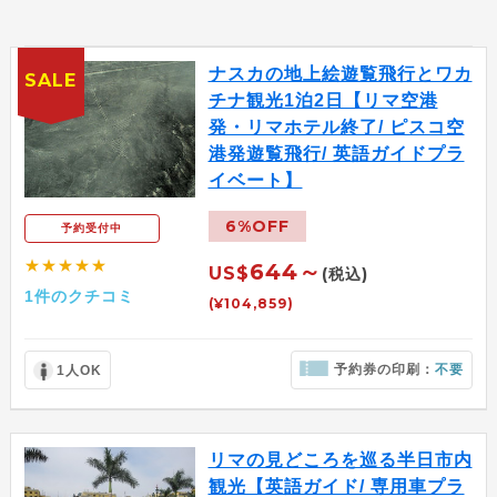
ナスカの地上絵遊覧飛行とワカ
SALE
チナ観光1泊2日【リマ空港
発・リマホテル終了/ ピスコ空
港発遊覧飛行/ 英語ガイドプラ
イベート】
6%OFF
予約受付中
★★★★★
644～
US$
(税込)
1件のクチコミ
(¥104,859)
予約券の印刷：
不要
1人OK
リマの見どころを巡る半日市内
観光【英語ガイド/ 専用車プラ