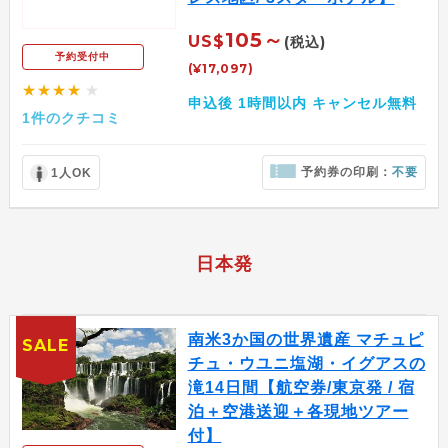
105～
US$
(税込)
予約受付中
(¥17,097)
★★★★
★
申込後 1時間以内 キャンセル無料
1件のクチコミ
予約券の印刷：
不要
1人OK
日本発
南米3か国の世界遺産 マチュピ
SALE
チュ・ウユニ塩湖・イグアスの
滝14日間【航空券/東京発 / 宿
泊＋空港送迎＋各現地ツアー
付】