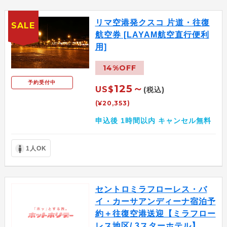
リマ空港発クスコ 片道・往復
SALE
航空券 [LAYAM航空直行便利
用]
14%OFF
予約受付中
125～
US$
(税込)
(¥20,353)
申込後 1時間以内 キャンセル無料
1人OK
セントロミラフローレス・バ
イ・カーサアンディーナ宿泊予
約＋往復空港送迎【ミラフロー
レス地区/ 3スターホテル】