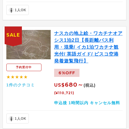
1人OK
ナスカの地上絵・ワカチナオア
SALE
シス1泊2日【長距離バス利
用・混乗/ イカ1泊ワカチナ観
光付/ 英語ガイド/ ピスコ空港
発着遊覧飛行】
予約受付中
6%OFF
★★★★★
680～
US$
1件のクチコミ
(税込)
(¥110,721)
申込後 1時間以内 キャンセル無料
1人OK