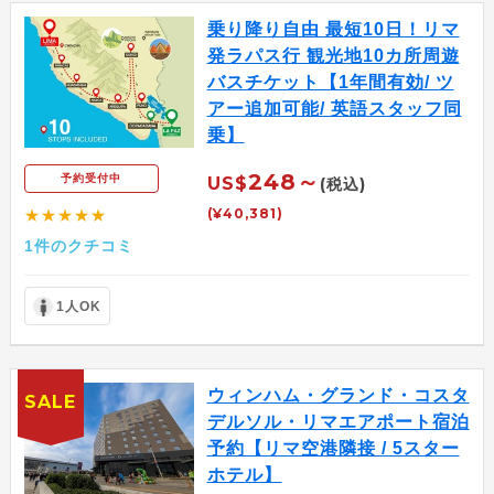
乗り降り自由 最短10日！リマ
発ラパス行 観光地10カ所周遊
バスチケット【1年間有効/ ツ
アー追加可能/ 英語スタッフ同
乗】
248～
予約受付中
US$
(税込)
(¥40,381)
★★★★★
1件のクチコミ
1人OK
ウィンハム・グランド・コスタ
SALE
デルソル・リマエアポート宿泊
予約【リマ空港隣接 / 5スター
ホテル】