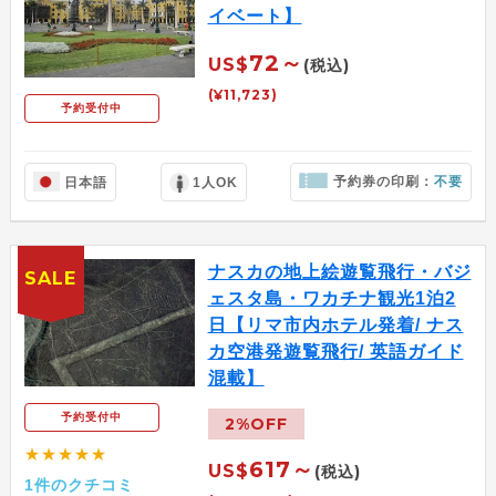
イベート】
72～
US$
(税込)
(¥11,723)
予約受付中
予約券の印刷：
不要
日本語
1人OK
ナスカの地上絵遊覧飛行・バジ
SALE
ェスタ島・ワカチナ観光1泊2
日【リマ市内ホテル発着/ ナス
カ空港発遊覧飛行/ 英語ガイド
混載】
予約受付中
2%OFF
★★★★★
617～
US$
(税込)
1件のクチコミ