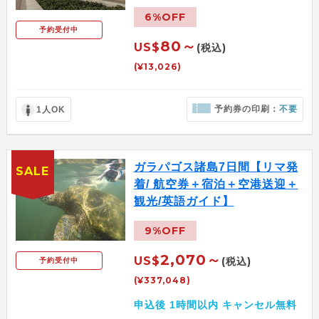
6%OFF
予約受付中
80～
US$
(税込)
(¥13,026)
予約券の印刷：
不要
1人OK
ガラパゴス諸島7日間【リマ発
SALE
着/ 航空券＋宿泊＋空港送迎＋
観光/英語ガイド】
9%OFF
2,070～
US$
(税込)
予約受付中
(¥337,048)
申込後 1時間以内 キャンセル無料