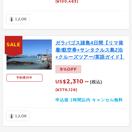
(¥100,463)
1人OK
ガラパゴス諸島4日間【リマ発
SALE
着/航空券+サンタクルス島2泊
+クルーズツアー/英語ガイド】
9%OFF
予約受付中
2,310～
US$
(税込)
(¥376,126)
申込後 1時間以内 キャンセル無料
1人OK