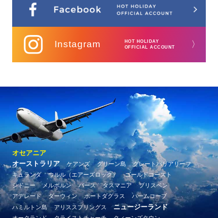
Instagram
HOT HOLIDAY
〉
OFFICIAL ACCOUNT
オセアニア
オーストラリア
ケアンズ
グリーン島
グレートバリアリーフ
キュランダ
ウルル（エアーズロック）
ゴールドコースト
シドニー
メルボルン
パース
タスマニア
ブリスベン
アデレード
ダーウィン
ポートダグラス
パームコーブ
ニュージーランド
ハミルトン島
アリススプリングス
オークランド
クライストチャーチ
クィーンズタウン