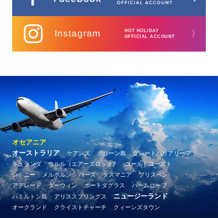
Instagram
HOT HOLIDAY
〉
OFFICIAL ACCOUNT
オセアニア
オーストラリア
ケアンズ
グリーン島
グレートバリアリーフ
キュランダ
ウルル（エアーズロック）
ゴールドコースト
シドニー
メルボルン
パース
タスマニア
ブリスベン
アデレード
ダーウィン
ポートダグラス
パームコーブ
ニュージーランド
ハミルトン島
アリススプリングス
オークランド
クライストチャーチ
クィーンズタウン